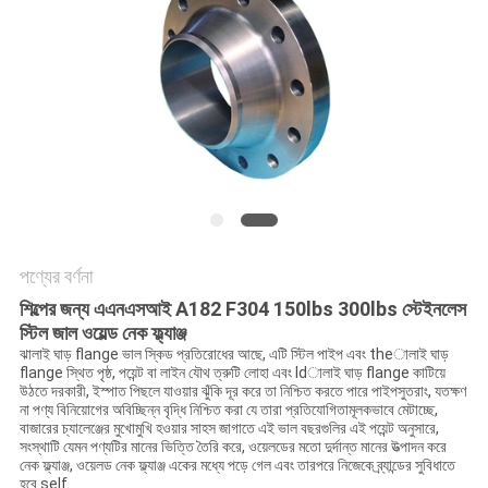
সব
ক্ষেত্রেই
সাইট
ম্যাপ
গোপনীয়তা
পণ্যের বর্ণনা
নীতি
শিল্পের জন্য এএনএসআই A182 F304 150lbs 300lbs স্টেইনলেস
স্টিল জাল ওয়েল্ড নেক ফ্ল্যাঞ্জ
ঝালাই ঘাড় flange ভাল স্কিড প্রতিরোধের আছে, এটি স্টিল পাইপ এবং theালাই ঘাড়
flange স্থিত পৃষ্ঠ, পয়েন্ট বা লাইন যৌথ ত্রুটি লোহা এবং ldালাই ঘাড় flange কাটিয়ে
উঠতে দরকারী, ইস্পাত পিছলে যাওয়ার ঝুঁকি দূর করে তা নিশ্চিত করতে পারে পাইপসুতরাং, যতক্ষণ
না পণ্য বিনিয়োগের অবিচ্ছিন্ন বৃদ্ধি নিশ্চিত করা যে তারা প্রতিযোগিতামূলকভাবে মেটাচ্ছে,
বাজারের চ্যালেঞ্জের মুখোমুখি হওয়ার সাহস জাগাতে এই ভাল বছরগুলির এই পয়েন্ট অনুসারে,
সংস্থাটি যেমন পণ্যটির মানের ভিত্তি তৈরি করে, ওয়েলডের মতো দুর্দান্ত মানের উত্পাদন করে
নেক ফ্ল্যাঞ্জ, ওয়েলড নেক ফ্ল্যাঞ্জ একের মধ্যে পড়ে গেল এবং তারপরে নিজেকে ব্র্যান্ডের সুবিধাতে
হবে self