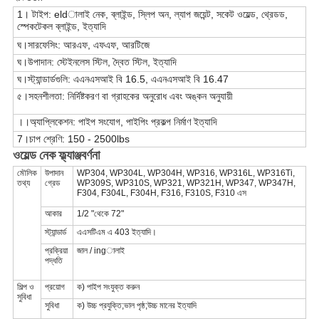
1। টাইপ: eldালাই নেক, ব্লাইন্ড, স্লিপ অন, ল্যাপ জয়েন্ট, সকেট ওয়েল্ড, থ্রেডড,
স্পেকটেকল ব্লাইন্ড, ইত্যাদি
ঘ।সারফেসিং: আরএফ, এফএফ, আরটিজে
ঘ।উপাদান: স্টেইনলেস স্টিল, দ্বৈত স্টিল, ইত্যাদি
ঘ।স্ট্যান্ডার্ডগুলি: এএনএসআই বি 16.5, এএনএসআই বি 16.47
৫।সহনশীলতা: নির্দিষ্টকরণ বা গ্রাহকের অনুরোধ এবং অঙ্কন অনুযায়ী
।।অ্যাপ্লিকেশন: পাইপ সংযোগ, পাইপিং প্রকল্প নির্মাণ ইত্যাদি
7।চাপ শ্রেণি: 150 - 2500lbs
ওয়েল্ড নেক ফ্ল্যাঞ্জ
বর্ণনা
মৌলিক
উপাদান
WP304, WP304L, WP304H, WP316, WP316L, WP316Ti,
তথ্য
গ্রেড
WP309S, WP310S, WP321, WP321H, WP347, WP347H,
F304, F304L, F304H, F316, F310S, F310 এস
আকার
1/2 "থেকে 72"
স্ট্যান্ডার্ড
এএসটিএম এ 403 ইত্যাদি।
প্রক্রিয়া
জাল / ingালাই
পদ্ধতি
শিল্প ও
প্রয়োগ
ক) পাইপ সংযুক্ত করুন
সুবিধা
সুবিধা
ক) উচ্চ প্রযুক্তি;ভাল পৃষ্ঠ;উচ্চ মানের ইত্যাদি