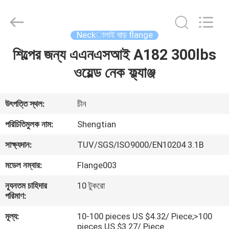
Pipe
Fittings
Group
Co.,
Ltd..
Neckালাই ঘাড় flange
All
Rights
শিল্পের জন্য এএনএসআই A182 300lbs
বাড়ি
Reserved.
Developed
by
ওয়েল্ড নেক ফ্ল্যাঞ্জ
ECER
পণ্য
উৎপত্তি স্থল:
চীন
ভিডিও
পরিচিতিমুলক নাম:
Shengtian
সাক্ষ্যদান:
TUV/SGS/ISO9000/EN10204 3.1B
VR
মডেল নম্বার:
Flange003
প্রদর্শন
ন্যূনতম চাহিদার
10 টুকরো
পরিমাণ:
আমাদের
মূল্য:
10-100 pieces US $4.32/ Piece;>100
সম্পর্কে
pieces US $3.27/ Piece