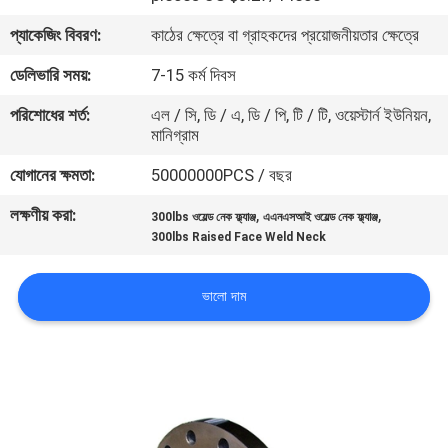
প্যাকেজিং বিবরণ:
কাঠের ক্ষেত্রে বা গ্রাহকদের প্রয়োজনীয়তার ক্ষেত্রে
কারখানা
ডেলিভারি সময়:
7-15 কর্ম দিবস
ভ্রমণ
পরিশোধের শর্ত:
এল / সি, ডি / এ, ডি / পি, টি / টি, ওয়েস্টার্ন ইউনিয়ন,
মানিগ্রাম
মান
যোগানের ক্ষমতা:
50000000PCS / বছর
নিয়ন্ত্রণ
লক্ষণীয় করা:
,
,
300lbs ওয়েল্ড নেক ফ্ল্যাঞ্জ
এএনএসআই ওয়েল্ড নেক ফ্ল্যাঞ্জ
300lbs Raised Face Weld Neck
আমাদের
সাথে
ভালো দাম
যোগাযোগ
করুন
খবর