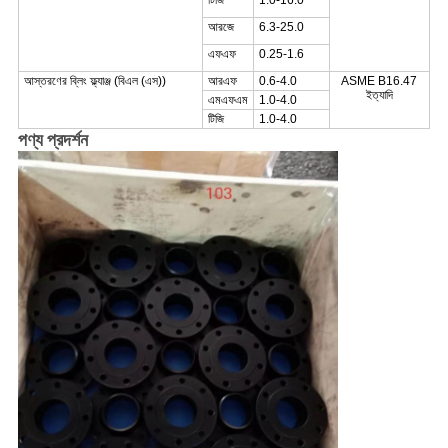
টিজি
1.0-16.0
আরজে
6.3-25.0
এফএফ
0.25-1.6
আস্তরণের ব্লিং ফ্ল্যাঞ্জ (বিএল (এস))
আরএফ
0.6-4.0
ASME B16.47
ইত্যাদি
এমএফএম
1.0-4.0
টিজি
1.0-4.0
পণ্য প্রদর্শন