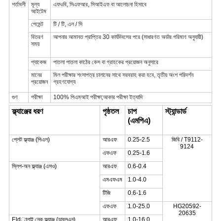
শর্তাবলী
মূল্য
এফওবি, সিএফআর, সিআইএফ বা আলোচনা হিসাবে
আইটেম
পেমেন্ট
টি / টি, এল / সি
বিতরণ
আপনার আমানত প্রাপ্তির 30 কার্যদিবসের পরে (সাধারণত অর্ডার পরিমাণ অনুযায়ী)
সময়
প্যাকেজ
পাতলা পাতলা কাঠের কেস বা গ্রাহকের প্রয়োজন অনুসারে
মানের
মিল পরীক্ষার শংসাপত্র চালানের সাথে সরবরাহ করা হবে, তৃতীয় অংশ পরিদর্শন
প্রয়োজন
গ্রহণযোগ্য
গুণ
পরীক্ষা
100% পিএমআই পরীক্ষা;আকার পরীক্ষা ইত্যাদি
ফ্ল্যাঞ্জের ধরণ
পৃষ্ঠতল
চাপ
স্ট্যান্ডার্ড
(এমপিএ)
প্লেট ফ্ল্যাঞ্জ (পিএল)
আরএফ
0.25-2.5
জিবি / T9112-
9124
এফএফ
0.25-1.6
স্লিপ-অন ফ্ল্যাঞ্জ (এসও)
আরএফ
0.6-0.4
এমএফএম
1.0-4.0
টিজি
0.6-1.6
এফএফ
1.0-25.0
HG20592-
20635
Eldালাই নেক ফ্ল্যাঞ্জ (ডাব্লুএন)
আরএফ
1.0-16.0