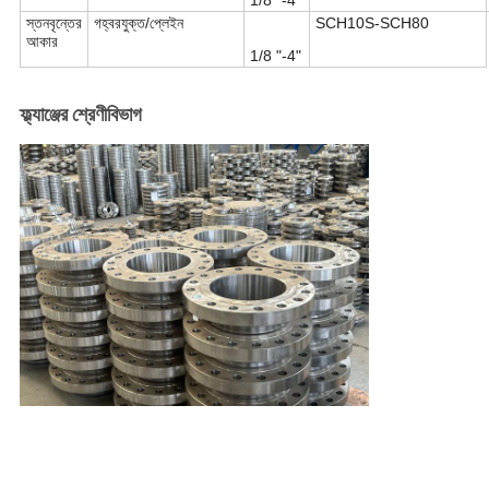
1/8 "-4"
স্তনবৃন্তের
গহ্বরযুক্ত/প্লেইন
SCH10S-SCH80
আকার
1/8 "-4"
ফ্ল্যাঞ্জের শ্রেণীবিভাগ