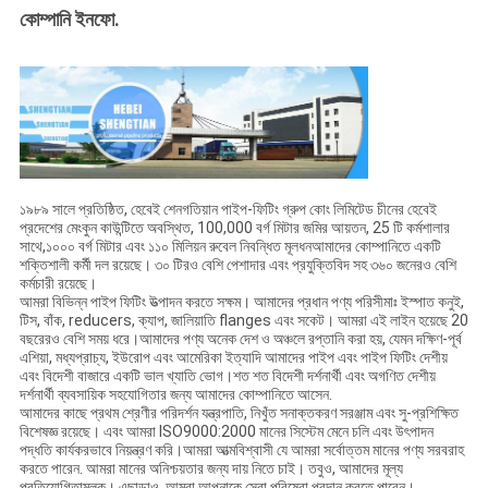
কোম্পানি ইনফো.
১৯৮৯ সালে প্রতিষ্ঠিত, হেবেই শেনগতিয়ান পাইপ-ফিটিং গ্রুপ কোং লিমিটেড চীনের হেবেই
প্রদেশের মেংকুন কাউন্টিতে অবস্থিত, 100,000 বর্গ মিটার জমির আয়তন, 25 টি কর্মশালার
সাথে,১০০০ বর্গ মিটার এবং ১১০ মিলিয়ন রুবেল নিবন্ধিত মূলধনআমাদের কোম্পানিতে একটি
শক্তিশালী কর্মী দল রয়েছে। ৩০ টিরও বেশি পেশাদার এবং প্রযুক্তিবিদ সহ ৩৬০ জনেরও বেশি
কর্মচারী রয়েছে।
আমরা বিভিন্ন পাইপ ফিটিং উত্পাদন করতে সক্ষম। আমাদের প্রধান পণ্য পরিসীমাঃ ইস্পাত কনুই,
টিস, বাঁক, reducers, ক্যাপ, জালিয়াতি flanges এবং সকেট। আমরা এই লাইন হয়েছে 20
বছরেরও বেশি সময় ধরে।আমাদের পণ্য অনেক দেশ ও অঞ্চলে রপ্তানি করা হয়, যেমন দক্ষিণ-পূর্ব
এশিয়া, মধ্যপ্রাচ্য, ইউরোপ এবং আমেরিকা ইত্যাদি আমাদের পাইপ এবং পাইপ ফিটিং দেশীয়
এবং বিদেশী বাজারে একটি ভাল খ্যাতি ভোগ।শত শত বিদেশী দর্শনার্থী এবং অগণিত দেশীয়
দর্শনার্থী ব্যবসায়িক সহযোগিতার জন্য আমাদের কোম্পানিতে আসেন.
আমাদের কাছে প্রথম শ্রেণীর পরিদর্শন যন্ত্রপাতি, নিখুঁত সনাক্তকরণ সরঞ্জাম এবং সু-প্রশিক্ষিত
বিশেষজ্ঞ রয়েছে। এবং আমরা ISO9000:2000 মানের সিস্টেম মেনে চলি এবং উৎপাদন
পদ্ধতি কার্যকরভাবে নিয়ন্ত্রণ করি।আমরা আত্মবিশ্বাসী যে আমরা সর্বোত্তম মানের পণ্য সরবরাহ
করতে পারেন. আমরা মানের অনিশ্চয়তার জন্য দায় নিতে চাই। তবুও, আমাদের মূল্য
প্রতিযোগিতামূলক। এছাড়াও, আমরা আপনাকে সেরা পরিষেবা প্রদান করতে পারেন।