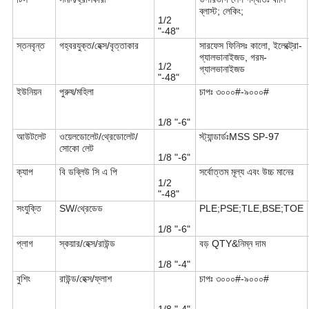
ব্লাস্ট; লেকিং;
1/2
"-48"
স্তনবৃন্ত
গহ্বরযুক্ত/হেক্স/বৃত্তাকার
সারফেস ফিনিসঃ কালো, ইলেক্ট্রো-
গ্যালভানাইজড, গরম-
1/2
গ্যালভানাইজড
"-48"
ইউনিয়ন
পুরুষ/মহিলা
চাপঃ ৩০০০#-৯০০০#
1/8 "-6"
আউটলেট
ওয়েলডোলেট/থ্রেডোলেট/
স্ট্যান্ডার্ডঃMSS SP-97
সোকো লেট
1/8 "-6"
ক্যাপ
বি ডব্লিউ সি এ পি
সর্বোত্তম মূল্য এবং উচ্চ মানের
1/2
"-48"
সংযুক্তি
SW/থ্রেডেড
PLE;PSE;TLE,BSE;TOE
1/8 "-6"
প্লাগ
স্কয়ার/হেক্স/রাউন্ড
বড় QTY&নিম্ন দাম
1/8 "-4"
বুশিং
রাউন্ড/হেক্স/ফ্লাশ
চাপঃ ৩০০০#-৯০০০#