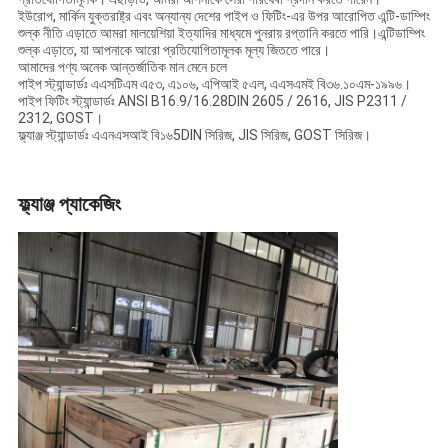
ইউরোপ, মার্কিন যুক্তরাষ্ট্র এবং অন্যান্য দেশের পাইপ ও ফিটিং-এর উপর আরোপিত এন্টি-ডাম্পিং
শুল্ক নীতি এড়াতে আমরা মালয়েশিয়া ইত্যাদির মাধ্যমে পুনরায় রপ্তানি করতে পারি।এন্টিডাম্পিং
শুল্ক এড়াতে, যা আপনাকে আরো প্রতিযোগিতামূলক মূল্য জিততে পারে।
আমাদের পণ্য অনেক আন্তর্জাতিক মান মেনে চলে
পাইপ স্ট্যান্ডার্ডঃ এএসটিএম এ৫৩, এ১০৬, এপিআই ৫এল, এএসএমই বি৩৬.১০এম-১৯৯৬।
পাইপ ফিটিং স্ট্যান্ডার্ডঃ ANSI B16.9/16.28DIN 2605 / 2616, JIS P2311 /
2312, GOST।
ফ্ল্যাঞ্জ স্ট্যান্ডার্ডঃ এএনএসআই বি১৬5DIN সিরিজ, JIS সিরিজ, GOST সিরিজ।
ফ্ল্যাঞ্জ প্যাকেজিং