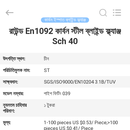
Fittings
Group
Co.,
Ltd..
All
কার্বন ইস্পাত ব্লাইন্ড ফ্ল্যাঞ্জ
Rights
Reserved.
রাউন্ড En1092 কার্বন স্টীল ব্লাইন্ড ফ্ল্যাঞ্জ
বাড়ি
Developed
by
ECER
Sch 40
পণ্য
উৎপত্তি স্থল:
চীন
ভিডিও
পরিচিতিমুলক নাম:
ST
সাক্ষ্যদান:
SGS/ISO9000/EN10204 3.1B/TUV
VR
মডেল নম্বার:
পাইপ ফিটিং 039
প্রদর্শন
ন্যূনতম চাহিদার
১ টুকরা
পরিমাণ:
আমাদের
মূল্য:
1-100 pieces US $0.53/ Piece;>100
সম্পর্কে
pieces US $0.41/ Piece