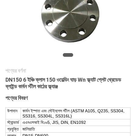
সব
ক্ষেত্রেই
সাইট
ম্যাপ
গোপনীয়তা
পণ্যের বর্ণনা
DN150 6 ইঞ্চি ক্লাস 150 ওয়েল্ডিং ঘাড় Wn ফ্ল্যাট প্লেট থ্রেডেড
নীতি
ব্লাইন্ড কার্বন স্টীল কাঠের ফ্ল্যাঞ্জ
পণ্যের বিবরণ
উপাদান
কার্বন ইস্পাত এবং স্টেইনলেস স্টীল (ASTM A105, Q235, SS304,
SS316, SS304L, SS316L)
স্ট্যান্ডার্ড
এএনএসআই বি১৬5, JIS, DIN, EN1092
প্রযুক্তি
জালিয়াতি
আকার
DN15-DN600