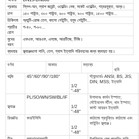
প্রকার
স্লিপ-অন, ল্যাপ জয়েন্ট, ওয়েল্ডিং নেক, সকেট ওয়েল্ডিং, গহ্বরযুক্ত, অন্ধ।
চাপ
১৫০ পাউন্ড, ৩০০ পাউন্ড, ৬০০ পাউন্ড, ৯০০ পাউন্ড, ১৫০০ পাউন্ড...
চিকিৎসা
অ্যান্টি-রোজ তেল, কালো পেইন্টিং, হলুদ পেইন্টিং...
প্রাচীর
শ-৪০, শ-৮০...
রোগ
মুখের
এফএফ, আরএফ, এলজে, আরটিজে, টিজি।
ধরন:
ব্যবহার
ফ্ল্যাঞ্জগুলো পানি, তেল, গ্যাস ইত্যাদি পরিবহনের জন্য ব্যবহৃত হয়।
বর্ণনা
আকার
মন্তব্য
ছবি
কব্জি
45°/60°/90°/180°
স্ট্যান্ডার্ডঃ ANSI; BS; JIS;
DIN; MSS; ইত্যাদি
1/2
"-48"
PL/SO/WN/SW/BL/IF
উপাদানঃ কার্বন ইস্পাত;
স্টেইনলেস স্টীল; খাদ ইস্পাত;
ফ্ল্যাঞ্জ
1/2
কাস্ট আয়রন ইত্যাদি
"-48"
রিডাক্টর
কন/ইসিসি
কাঠামো প্রযুক্তিঃ কাঠামো এবং
ফাইন্ডিং ফ্ল্যাঞ্জ।
1/2
"-48"
টিস
সমান/হ্রাসকারী
উপরিভাগ লেপ পদ্ধতিঃ বালি