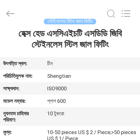
Pipe
Fittings
Group
Co.,
Ltd..
স্টেইনলেস স্টিল জাল ফিটিং
All
Rights
Reserved.
হেক্স হেড এসসিএইচটি এসডিডি জিবি
বাড়ি
Developed
by
স্টেইনলেস স্টিল জাল ফিটিং
ECER
পণ্য
উৎপত্তি স্থল:
চীন
ভিডিও
পরিচিতিমুলক নাম:
Shengtian
সাক্ষ্যদান:
ISO9000
VR
মডেল নম্বার:
প্লাগ 600
প্রদর্শন
ন্যূনতম চাহিদার
10 টুকরো
পরিমাণ:
আমাদের
মূল্য:
10-50 pieces US $ 2 / Piece;>50 pieces
সম্পর্কে
US $ 1/ Piece