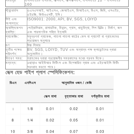
সময়সূচী
এসসিএইচটি এসটিডি, এক্সএস, এক্সএক্সএস, এসসিএইচ 10 ~ এসসিএইচ
160
স্ট্যান্ডার্ডস
এএনএসআই, আইএসও, জেআইএস, ডিআইএন, বিএস, জিবি, এসএইচ,
এইচজি, কিউওএসটি, ইসি।
সিই এবং
ISO9001: 2000, API, BV, SGS, LOIYD
শংসাপত্র:
অ্যাপ্লিকেশন
পেট্রোলিয়াম, রাসায়নিক, বিদ্যুৎ, গ্যাস, ধাতুবিদ্যা, শিপ বিল্ডিং। নির্মাণ, জল
ব্যাপ্তি:
এবং পারমাণবিক শক্তি ইত্যাদি
প্যাকেজিং:
সমুদ্রগর্ভ প্যাকেজ, পাতলা পাতলা কাঠের কেস বা প্যালেট বা গ্রাহকদের
প্রয়োজন অনুসারে
গুণ
উচ্চ লিভার
তৃতীয় পক্ষের
BV, SGS, LOIYD, TUV এবং অন্যান্য পক্ষ ক্লায়েন্টদের দ্বারা
পরিদর্শন:
অনুমোদিত।
বিতরণ সময়:
গ্রাহকের দ্বারা প্রয়োজনীয় সময়কালের মধ্যে প্রথম দিকে।
মন্তব্য:
এছাড়াও আইবিআর ফিটিংস এবং বিশেষায়িত ন্যাক এবং এইচআইসি ফিটিং
সরবরাহ করতে পারে।
হেক্স হেড পাইপ প্লাগ
স্পেসিফিকেশন:
ডিএন
এনপিএস
আনুমানিক ওজন / কেজি
হেক্স মাথা
বৃত্তাকার মাথা
বর্গাকৃতির মাথা
।
1/8
0.01
0.02
0.01
8
1/4
0.02
0.05
0.01
10
3/8
0.04
0.07
0.03