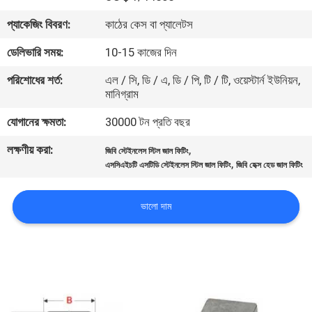
প্যাকেজিং বিবরণ:
কাঠের কেস বা প্যালেটস
কারখানা
ডেলিভারি সময়:
10-15 কাজের দিন
ভ্রমণ
পরিশোধের শর্ত:
এল / সি, ডি / এ, ডি / পি, টি / টি, ওয়েস্টার্ন ইউনিয়ন,
মানিগ্রাম
মান
যোগানের ক্ষমতা:
30000 টন প্রতি বছর
নিয়ন্ত্রণ
লক্ষণীয় করা:
,
জিবি স্টেইনলেস স্টিল জাল ফিটিং
,
এসসিএইচটি এসটিডি স্টেইনলেস স্টিল জাল ফিটিং
জিবি হেক্স হেড জাল ফিটিং
আমাদের
সাথে
ভালো দাম
যোগাযোগ
করুন
খবর