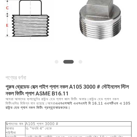
সব
ক্ষেত্রেই
সাইট
ম্যাপ
গোপনীয়তা
পণ্যের বর্ণনা
নীতি
পুরুষ থ্রেডেড হেক্স পাইপ প্লাগ নকল A105 3000 # স্টেইনলেস স্টিল
নকল ফিটিং প্লাগ ASME B16.11
আমরা আমাদের ক্লায়েন্টের রাউন্ড হেড প্লাগ জাল ফিটিং অফার।রাউন্ড হেড প্লাগ নকল
ফিটিংগুলির বিভিন্ন মান রয়েছে।আমরা
এএনএসআই এএসএমই বি 16.11 এএসটিএম এ 105
রাউন্ড হেড প্লাগ নকল ফিটিং প্রস্তুতকারকদের।
উত্পাদনের নাম
A105 প্লাগ 3000 #
আকার
½ "অবধি 4" থেকে
পরিসীমা