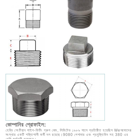
কোম্পানির প্রোফাইল:
হেব্বি শেংটিয়ান পাইপ-ফিটিং গ্রুপ কোং, লিমিটেড ১৯৮৯ সালে প্রতিষ্ঠিত হয়েছিল Weআমাদের
সংস্থার একটি শক্তিশালী কর্মী দল রয়েছে।9080 পেশাদার এবং প্রযুক্তিবিদ সহ 380 এর
বেশি কর্মচারী রয়েছেন।