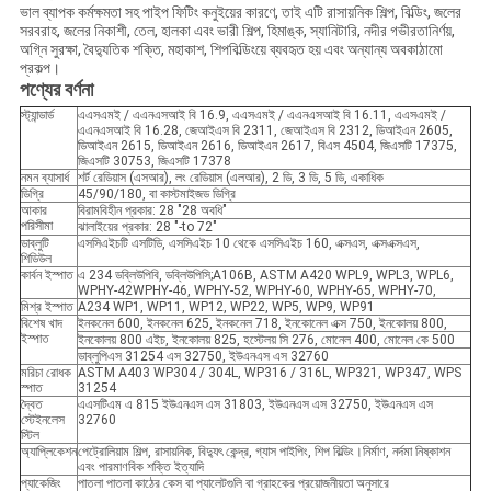
ভাল ব্যাপক কর্মক্ষমতা সহ পাইপ ফিটিং কনুইয়ের কারণে, তাই এটি রাসায়নিক শিল্প, বিল্ডিং, জলের
সরবরাহ, জলের নিকাশী, তেল, হালকা এবং ভারী শিল্প, হিমাঙ্ক, স্যানিটারি, নদীর গভীরতানির্ণয়,
অগ্নি সুরক্ষা, বৈদ্যুতিক শক্তি, মহাকাশ, শিপবিল্ডিংয়ে ব্যবহৃত হয় এবং অন্যান্য অবকাঠামো
প্রকল্প।
পণ্যের বর্ণনা
স্ট্যান্ডার্ড
এএসএমই / এএনএসআই বি 16.9, এএসএমই / এএনএসআই বি 16.11, এএসএমই /
এএনএসআই বি 16.28, জেআইএস বি 2311, জেআইএস বি 2312, ডিআইএন 2605,
ডিআইএন 2615, ডিআইএন 2616, ডিআইএন 2617, বিএস 4504, জিএসটি 17375,
জিএসটি 30753, জিএসটি 17378
নমন ব্যাসার্ধ
শর্ট রেডিয়াস (এসআর), লং রেডিয়াস (এলআর), 2 ডি, 3 ডি, 5 ডি, একাধিক
ডিগ্রি
45/90/180, বা কাস্টমাইজড ডিগ্রি
আকার
বিরামবিহীন প্রকার: 28 "28 অবধি"
পরিসীমা
ঝালাইয়ের প্রকার: 28 "-to 72"
ডাব্লুটি
এসসিএইচটি এসটিডি, এসসিএইচ 10 থেকে এসসিএইচ 160, এক্সএস, এক্সএক্সএস,
শিডিউল
কার্বন ইস্পাত
এ 234 ডব্লিউপিবি, ডব্লিউপিসি;A106B, ASTM A420 WPL9, WPL3, WPL6,
WPHY-42WPHY-46, WPHY-52, WPHY-60, WPHY-65, WPHY-70,
মিশ্র ইস্পাত
A234 WP1, WP11, WP12, WP22, WP5, WP9, WP91
বিশেষ খাদ
ইনকনেল 600, ইনকনেল 625, ইনকনেল 718, ইনকোনেল এক্স 750, ইনকোলয় 800,
ইস্পাত
ইনকোলয় 800 এইচ, ইনকোলয় 825, হস্টেলয় সি 276, মোনেল 400, মোনেল কে 500
ডাব্লুপিএস 31254 এস 32750, ইউএনএস এস 32760
মরিচা রোধক
ASTM A403 WP304 / 304L, WP316 / 316L, WP321, WP347, WPS
স্পাত
31254
দ্বৈত
এএসটিএম এ 815 ইউএনএস এস 31803, ইউএনএস এস 32750, ইউএনএস এস
স্টেইনলেস
32760
স্টিল
অ্যাপ্লিকেশন
পেট্রোলিয়াম শিল্প, রাসায়নিক, বিদ্যুৎ কেন্দ্র, গ্যাস পাইপিং, শিপ বিল্ডিং।নির্মাণ, নর্দমা নিষ্কাশন
এবং পারমাণবিক শক্তি ইত্যাদি
প্যাকেজিং
পাতলা পাতলা কাঠের কেস বা প্যালেটগুলি বা গ্রাহকের প্রয়োজনীয়তা অনুসারে