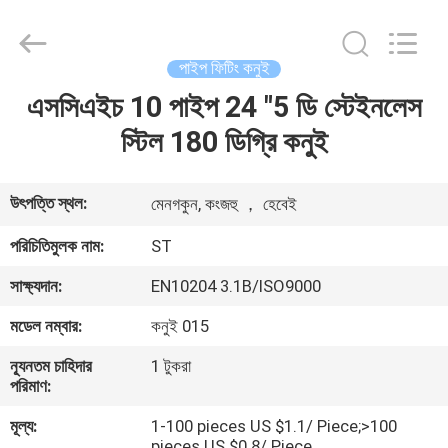
Fittings
Group
Co.,
Ltd..
All
পাইপ ফিটিং কনুই
Rights
Reserved.
Developed
এসসিএইচ 10 পাইপ 24 "5 ডি স্টেইনলেস
বাড়ি
by
ECER
স্টিল 180 ডিগ্রি কনুই
পণ্য
উৎপত্তি স্থল:
মেনগকুন, কংজহু ， হেবেই
ভিডিও
পরিচিতিমুলক নাম:
ST
সাক্ষ্যদান:
EN10204 3.1B/ISO9000
VR
মডেল নম্বার:
কনুই 015
প্রদর্শন
ন্যূনতম চাহিদার
1 টুকরা
পরিমাণ:
আমাদের
মূল্য:
1-100 pieces US $1.1/ Piece;>100
সম্পর্কে
pieces US $0.8/ Piece