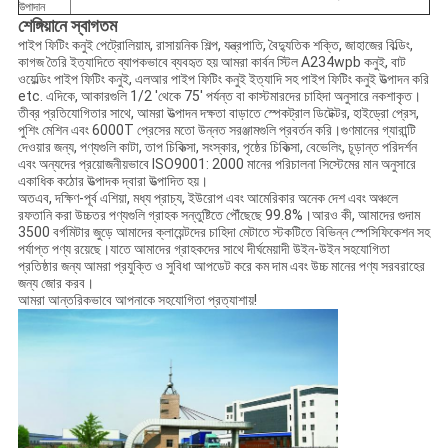
উপাদান
শেঙ্গিয়ানে স্বাগতম
পাইপ ফিটিং কনুই পেট্রোলিয়াম, রাসায়নিক শিল্প, যন্ত্রপাতি, বৈদ্যুতিক শক্তি, জাহাজের বিল্ডিং,
কাগজ তৈরি ইত্যাদিতে ব্যাপকভাবে ব্যবহৃত হয় আমরা কার্বন স্টিল A234wpb কনুই, বাট
ওয়েল্ডিং পাইপ ফিটিং কনুই, এলআর পাইপ ফিটিং কনুই ইত্যাদি সহ পাইপ ফিটিং কনুই উত্পাদন করি
etc. এদিকে, আকারগুলি 1/2 'থেকে 75' পর্যন্ত বা কাস্টমারদের চাহিদা অনুসারে নকশাকৃত।
তীব্র প্রতিযোগিতার সাথে, আমরা উত্পাদন দক্ষতা বাড়াতে স্পেকট্রাল ডিটেক্টর, হাইড্রো প্রেস,
পুশিং মেশিন এবং 6000T প্রেসের মতো উন্নত সরঞ্জামগুলি প্রবর্তন করি।গুণমানের গ্যারান্টি
দেওয়ার জন্য, পণ্যগুলি কাটা, তাপ চিকিত্সা, সংস্কার, পৃষ্ঠের চিকিত্সা, বেভেলিং, চূড়ান্ত পরিদর্শন
এবং অন্যদের প্রয়োজনীয়ভাবে ISO9001: 2000 মানের পরিচালনা সিস্টেমের মান অনুসারে
একাধিক কঠোর উত্পাদক দ্বারা উত্পাদিত হয়।
অতএব, দক্ষিণ-পূর্ব এশিয়া, মধ্য প্রাচ্য, ইউরোপ এবং আমেরিকার অনেক দেশ এবং অঞ্চলে
রফতানি করা উচ্চতর পণ্যগুলি গ্রাহক সন্তুষ্টিতে পৌঁছেছে 99.8%।আরও কী, আমাদের গুদাম
3500 বর্গমিটার জুড়ে আমাদের ক্লায়েন্টদের চাহিদা মেটাতে স্টকটিতে বিভিন্ন স্পেসিফিকেশন সহ
পর্যাপ্ত পণ্য রয়েছে।যাতে আমাদের গ্রাহকদের সাথে দীর্ঘমেয়াদী উইন-উইন সহযোগিতা
প্রতিষ্ঠার জন্য আমরা প্রযুক্তি ও সুবিধা আপডেট করে কম দাম এবং উচ্চ মানের পণ্য সরবরাহের
জন্য জোর করব।
আমরা আন্তরিকভাবে আপনাকে সহযোগিতা প্রত্যাশায়!