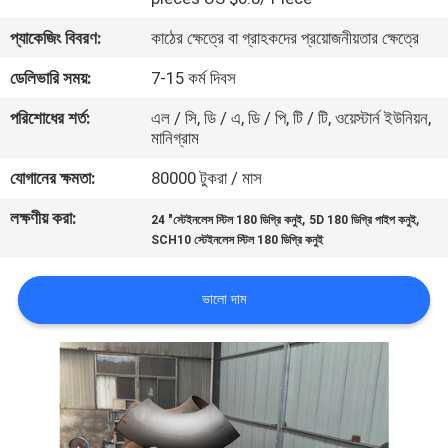
প্যাকেজিং বিবরণ:
কাঠের ক্ষেত্রে বা গ্রাহকদের প্রয়োজনীয়তার ক্ষেত্রে
কারখানা
ডেলিভারি সময়:
7-15 কর্ম দিবস
ভ্রমণ
পরিশোধের শর্ত:
এল / সি, ডি / এ, ডি / পি, টি / টি, ওয়েস্টার্ন ইউনিয়ন,
মানিগ্রাম
মান
যোগানের ক্ষমতা:
80000 টুকরা / মাস
নিয়ন্ত্রণ
লক্ষণীয় করা:
,
,
24 "স্টেইনলেস স্টিল 180 ডিগ্রি কনুই
5D 180 ডিগ্রি পাইপ কনুই
SCH10 স্টেইনলেস স্টিল 180 ডিগ্রি কনুই
আমাদের
সাথে
ভালো দাম
যোগাযোগ
করুন
খবর