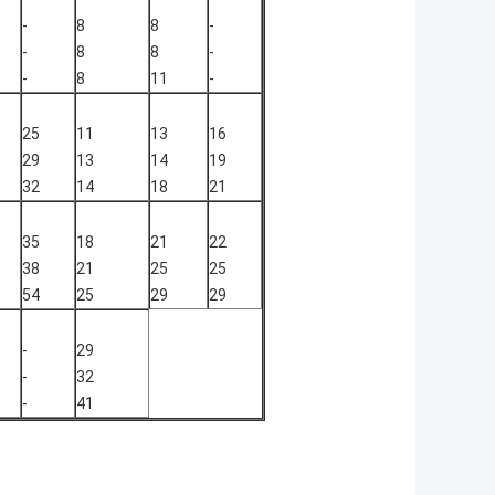
-
8
8
-
-
8
8
-
-
8
11
-
25
11
13
16
29
13
14
19
32
14
18
21
35
18
21
22
38
21
25
25
54
25
29
29
-
29
-
32
-
41