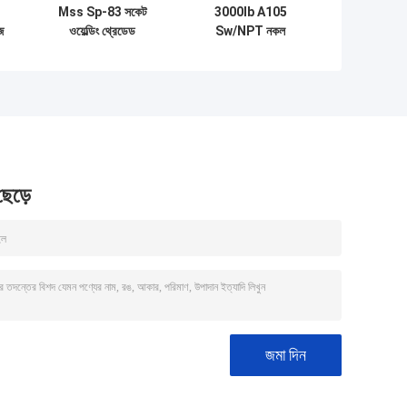
Mss Sp-83 সকেট
3000lb A105
জ
ওয়েল্ডিং থ্রেডেড
Sw/NPT নকল
্র
স্টেইনলেস স্টীল নকল ফিটিং
স্টেইনলেস স্টীল সকেট
ইউনিয়ন
ওয়েল্ড পাইপ ফিটিং থ্রেডেড
আউটলেট
 ছেড়ে