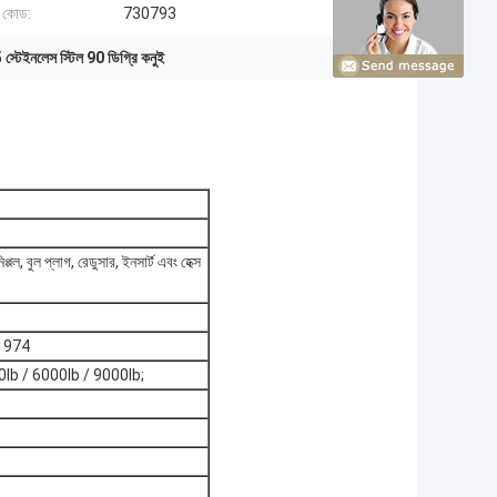
 কোড:
730793
স্টেইনলেস স্টিল 90 ডিগ্রি কনুই
ল, বুল প্লাগ, রেডুসার, ইনসার্ট এবং হেক্স
-1974
00lb / 6000lb / 9000lb;