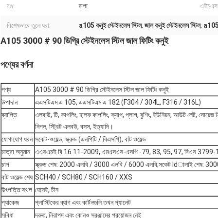
রঙ:
রূপা
এইচএস
বিশেষভাবে তুলে ধরা:
a105 কনুই স্টেইনলেস স্টিল
,
জাল কনুই স্টেইনলেস স্টিল
,
a105 
A105 3000 # 90 ডিগ্রি স্টেইনলেস স্টিল জাল ফিটিং কনুই
পণ্যের বর্ণনা
পণ্য
A105 3000 # 90 ডিগ্রি স্টেইনলেস স্টিল জাল ফিটিং কনুই
উপাদান
এএসটিএম এ 105, এএসটিএম এ 182 (F304 / 304L, F316 / 316L)
ব্যাপ্তি
এলবাউ, টি, কাপলিং, হালফ কাপলিং, ক্যাপ, প্লাগ, বুশিং, ইউনিয়ন, আউট লেট, সোয়েজ নিপ্প
নিপল, স্ট্রিট এলবউ, বসস, ইত্যাদি।
যোগাযোগ ধরন
সকেট-ওয়েল্ড, স্ক্রুড (এনপিটি / বিএসপি), বাট ওয়েল্ড
মাত্রা অনুমান
এএসএমই বি 16.11-2009, এমএসএস-এসপি -79, 83, 95, 97, বিএস 3799
চাপ
স্ক্রুড শেষ: 2000 এলবি / 3000 এলবি / 6000 এলবি;সকেট ldালাই শেষ: 30
বাট ওয়েল্ড শেষ
SCH40 / SCH80 / SCH160 / XXS
উৎপত্তি স্থল
হেনেই, চীন
প্যাকেজ
প্লাস্টিকের ব্যাগ এবং কার্টনগুলি তখন প্যালেট
সুবিধা
দ্রুত, নিরাপদ এবং কোনও সরঞ্জামের প্রয়োজন নেই