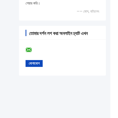
শেয়ার করি।
—— মোস, নাটচাপং
তোমার দর্শন লগ করা অনলাইন চ্যাট এখন