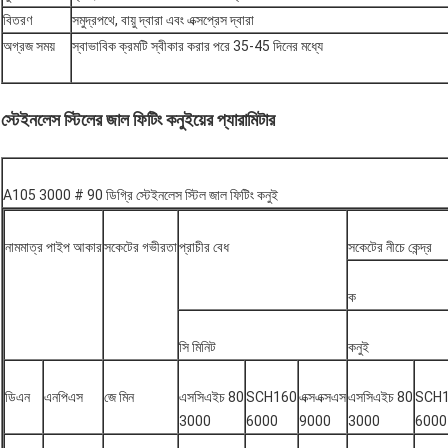
বিতরণ
সমুদ্রপথে, বায়ু দ্বারা এবং এক্সপ্রেস দ্বারা
অগ্রজ সময়
স্বাভাবিক ক্রমটি স্বীকার করার পরে 35-45 দিনের মধ্যে
স্টেইনলেস স্টিলের জাল ফিটিং কনুইয়ের প্যারামিটার
A105 3000 # 90 ডিগ্রি স্টেইনলেস স্টিল জাল ফিটিং কনুই
নামমাত্র পাইপ আকার
সকেটের গভীরতা
প্রাচীর বেধ
সকেটের নীচে কেন্দ্র
ক
সি মিনিট
কনুই
ডিএন
এনপিএস
জে মিন
এসসিএইচ 80
SCH160
এক্সএক্সএস
এসসিএইচ 80
SCH
3000
6000
9000
3000
6000