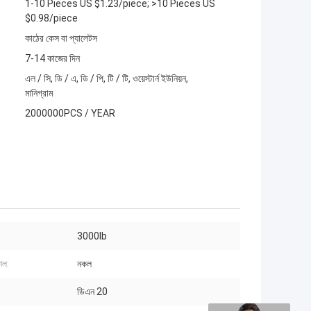
1-10 Pieces US $1.23/piece; >10 Pieces US
$0.98/piece
কাঠের কেস বা প্যালেটস
7-14 কাজের দিন
এল / সি, ডি / এ, ডি / পি, টি / টি, ওয়েস্টার্ন ইউনিয়ন,
মানিগ্রাম
2000000PCS / YEAR
3000lb
শল:
নকল
ডিএন 20