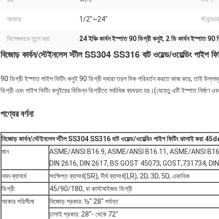
আকার:
1/2"~24"
স্ট্যান্ডার্
বিশেষভাবে তুলে ধরা:
24 ইঞ্চি কার্বন ইস্পাত 90 ডিগ্রী কনুই
,
2 ডি কার্বন ইস্পাত 90 ড
বিজোড় কার্বন/স্টেইনলেস স্টীল SS304 SS316 বাট ওয়েল্ড/ওয়েল্ডিং পাইপ 
90 ডিগ্রী ইস্পাত পাইপ ফিটিং কনুই 90 ডিগ্রী দ্বারা তরল দিক পরিবর্তন করতে কাজ করে, তাই উল্লম
ডিগ্রী এবং পাইপ ফিটিং কনুইয়ের বিভিন্ন ডিগ্রীতে সর্বাধিক ব্যবহৃত হয়।(যেহেতু এটি ইস্পাত নির্মাণ
পণ্যের বর্ণনা
বিজোড় কার্বন/স্টেইনলেস স্টীল SS304 SS316 বাট ওয়েল্ড/ওয়েল্ডিং পাইপ ফিটিং ঝালাই করা 45
মান
ASME/ANSI B16.9, ASME/ANSI B16.11, ASME/ANSI B16.28
DIN 2616, DIN 2617, BS GOST 45073, GOST,731734, DIN
নমন ব্যাসার্ধ
সংক্ষিপ্ত ব্যাসার্ধ(SR), দীর্ঘ ব্যাসার্ধ(LR), 2D, 3D, 5D, একাধিক
ডিগ্রী
45/90/180, বা কাস্টমাইজড ডিগ্রী
আকার পরিসীমা
বিজোড় প্রকার: ½" 28" পর্যন্ত
ঢালাই প্রকার: 28"- থেকে 72"