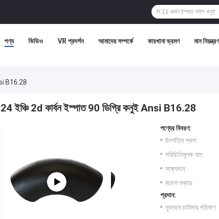
পণ্য
ভিডিও
VR প্রদর্শন
আমাদের সম্পর্কে
কারখানা ভ্রমণ
মান নিয়ন্ত্রণ
Ansi B16.28
24 ইঞ্চি 2d কার্বন ইস্পাত 90 ডিগ্রি কনুই Ansi B16.28
পণ্যের বিবরণ:
উৎপত্তি স্থল:
পরিচিতিমুলক নাম:
সাক্ষ্যদান:
মডেল নম্বার:
প্রদান:
ন্যূনতম চাহিদার পরিমাণ: