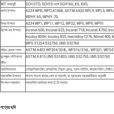
WT সময়সূচী
SCH STD, SCH10 থেকে SCH160, XS, XXS,
কার্বন ইস্পাত
A234 WPB, WPC;A106B, ASTM A420 WPL9, WPL3, WPL
WPHY-65, WPHY-70,
মিশ্র ইস্পাত
A234 WP1, WP11, WP12, WP22, WP5, WP9, WP91
বিশেষ খাদ ইস্পাত
Inconel 600, Inconel 625, Inconel 718, Inconel X750, Inc
Incoloy 800H, Incoloy 825, Hastelloy C276, Monel 400,
WPS 31254 S32750, UNS S32760
মরিচা রোধক স্পাত
ASTM A403 WP304/304L, WP316/316L, WP321, WP34
ডুপ্লেক্স স্টেইনলেস
ASTM A 815 UNS S31803, UNS S32750, UNS S32760
স্টীল
অ্যাপ্লিকেশন
পেট্রোলিয়াম শিল্প, রাসায়নিক, বিদ্যুৎ কেন্দ্র, গ্যাস পাইপিং, জাহাজ নির্মাণ।নির্
প্যাকেজিং উপাদান
পাতলা পাতলা কাঠের কেস বা প্যালেট, বা গ্রাহকের প্রয়োজনীয়তা অনুযায়ী
উৎপাদন সময়কাল
স্বাভাবিক অর্ডারের জন্য 2-3 সপ্তাহ
পণ্যের ছবি