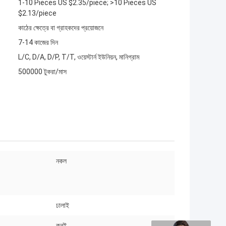
1-10 Pieces US $2.35/piece; >10 Pieces US
$2.13/piece
কাঠের ক্ষেত্রে বা গ্রাহকদের প্রয়োজনে
7-14 কাজের দিন
L/C, D/A, D/P, T/T, ওয়েস্টার্ন ইউনিয়ন, মানিগ্রাম
500000 টুকরা/মাস
নকল
:
ঢালাই
কনুই