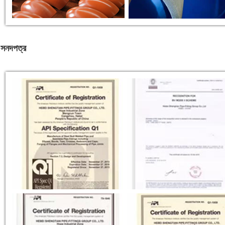
সনদপত্র