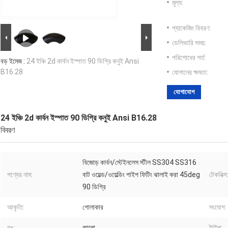
মূল্য:
প্যাকেজিং বিবরণ:
ডেলিভারি সময়:
পরিশোধের শর্ত:
বড় ইমেজ :
24 ইঞ্চি 2d কার্বন ইস্পাত 90 ডিগ্রি কনুই Ansi
B16.28
যোগানের ক্ষমতা:
যোগাযোগ
24 ইঞ্চি 2d কার্বন ইস্পাত 90 ডিগ্রি কনুই Ansi B16.28
বিবরণ
বিজোড় কার্বন/স্টেইনলেস স্টীল SS304 SS316
পণ্যের নাম:
বাট ওয়েল্ড/ওয়েল্ডিং পাইপ ফিটিং ঝালাই করা 45deg
টেকনিক্স
90 ডিগ্রি
আকৃতি:
গোলাকার
সংযোগ:
রঙ:
কালো
টাইপ: