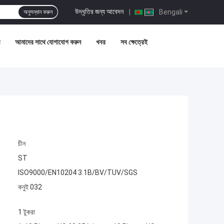
উদ্ধৃতির জন্য আবেদন
|
Bengali
অনুসন্ধান করুন
আমাদের সাথে যোগাযোগ করুন
খবর
সব ক্ষেত্রেই
চীন
ST
ISO9000/EN10204 3.1B/BV/TUV/SGS
কনুই 032
1 টুকরা