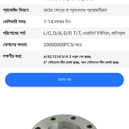
প্যাকেজিং বিবরণ:
কাঠের ক্ষেত্রে বা গ্রাহকদের প্রয়োজনীয়তা
কারখানা
ডেলিভারি সময়:
7-14 কাজের দিন
ভ্রমণ
পরিশোধের শর্ত:
L/C, D/A, D/P, T/T, ওয়েস্টার্ন ইউনিয়ন, মানিগ্রাম
মান
যোগানের ক্ষমতা:
20000000PCS/বছর
নিয়ন্ত্রণ
লক্ষণীয় করা:
,
a182 f316l b16.5 ওয়েল্ড নেক ফ্ল্যাঞ্জ
,
6" স্টেইনলেস স্টীল ঢালাই ফ্ল্যাঞ্জ
নকল স্টেইনলেস স্টীল ঝালাই ফ্ল্যাঞ্জ
আমাদের
ভালো দাম
সাথে
যোগাযোগ
করুন
খবর