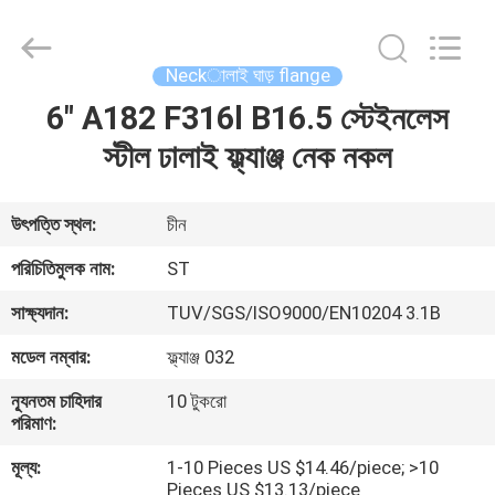
Pipe
Fittings
Group
Co.,
Ltd..
Neckালাই ঘাড় flange
All
Rights
6" A182 F316l B16.5 স্টেইনলেস
বাড়ি
Reserved.
Developed
by
স্টীল ঢালাই ফ্ল্যাঞ্জ নেক নকল
ECER
পণ্য
উৎপত্তি স্থল:
চীন
ভিডিও
পরিচিতিমুলক নাম:
ST
সাক্ষ্যদান:
TUV/SGS/ISO9000/EN10204 3.1B
VR
মডেল নম্বার:
ফ্ল্যাঞ্জ 032
প্রদর্শন
ন্যূনতম চাহিদার
10 টুকরো
পরিমাণ:
আমাদের
মূল্য:
1-10 Pieces US $14.46/piece; >10
সম্পর্কে
Pieces US $13.13/piece