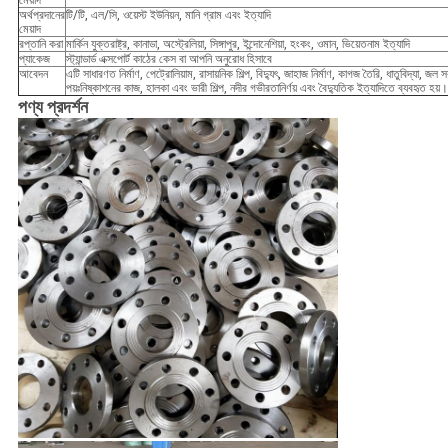
মেয়াদ
অর্থপ্রদানের
টি/টি, এল/সি, ওয়েস্ট ইউনিয়ন, মানি গ্রাম এবং ইত্যাদি
মেয়াদ
রপ্তানি করা
মার্কিন যুক্তরাষ্ট্র, কানাডা, অস্ট্রেলিয়া, সিঙ্গাপুর, ইন্দোনেশিয়া, হংকং, ওমান, ভিয়েতনাম ইত্যাদি
প্যাকেজ
স্ট্যান্ডার্ড এক্সপোর্ট কাঠের কেস বা আপনি অনুরোধ হিসাবে
আবেদন
এটি সাধারণত নির্মাণ, পেট্রোলিয়াম, রাসায়নিক শিল্প, বিদ্যুৎ, জাহাজ নির্মাণ, কাগজ তৈরি, ধাতুবিদ্যা, জল
পয়ঃনিষ্কাশনের কাজ, হালকা এবং ভারী শিল্প, নদীর গভীরতানির্ণয় এবং বৈদ্যুতিক ইত্যাদিতে ব্যবহৃত হয়।
পণ্য প্রদর্শন