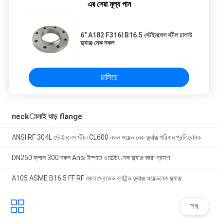
এর সেরা মূল্য পান
6" A182 F316l B16.5 স্টেইনলেস স্টীল ঢালাই
ফ্ল্যাঞ্জ নেক নকল
চালিয়ে
neckালাই ঘাড় flange
ANSI RF 304L স্টেইনলেস স্টীল CL600 নকল ওয়েল্ড নেক ফ্ল্যাঞ্জ পরিধান প্রতিরোধক
DN250 ক্লাস 300 নকল Ansi ইস্পাত ওয়েল্ডিং নেক ফ্ল্যাঞ্জ জারা প্রমাণ
A105 ASME B16.5 FF RF নকল থ্রেডেড ব্লাইন্ড ফ্ল্যাঞ্জ ওয়েল্ডনেক ফ্ল্যাঞ্জ
সব