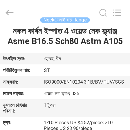
Fittings
Group
Co.,
Ltd..
All
Neckালাই ঘাড় flange
Rights
Reserved.
নকল কার্বন ইস্পাত 4 ওয়েল্ড নেক ফ্ল্যাঞ্জ
বাড়ি
Developed
by
ECER
Asme B16.5 Sch80 Astm A105
পণ্য
উৎপত্তি স্থল:
হেবেই, চীন
ভিডিও
পরিচিতিমুলক নাম:
ST
সাক্ষ্যদান:
ISO9000/EN10204 3.1B/BV/TUV/SGS
VR
মডেল নম্বার:
ওয়েল্ড নেক ফ্ল্যাঞ্জ 035
প্রদর্শন
ন্যূনতম চাহিদার
1 টুকরা
পরিমাণ:
আমাদের
মূল্য:
1-10 Pieces US $4.52/piece; >10
সম্পর্কে
Pieces US $3.96/piece