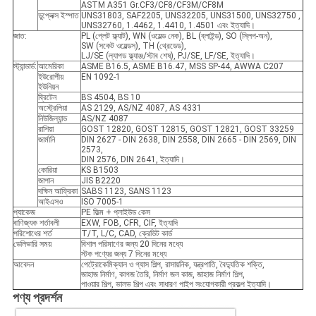
ASTM A351 Gr.CF3/CF8/CF3M/CF8M
ডুপ্লেক্স ইস্পাত
UNS31803, SAF2205, UNS32205, UNS31500, UNS32750 ,
UNS32760, 1.4462, 1.4410, 1.4501 এবং ইত্যাদি।
জাত:
PL (প্লেট ফ্ল্যাট), WN (ওয়েল্ড নেক), BL (ব্লাইন্ড), SO (স্লিপ-অন),
SW (সকেট ওয়েল্ডস), TH (থ্রেডেড),
LJ/SE (ল্যাপড ফ্ল্যাঞ্জ/স্টাব শেষ), PJ/SE, LF/SE, ইত্যাদি।
স্ট্যান্ডার্ড:
আমেরিকা
ASME B16.5, ASME B16.47, MSS SP-44, AWWA C207
ইউরোপীয়
EN 1092-1
ইউনিয়ন
ব্রিটেন
BS 4504, BS 10
অস্ট্রেলিয়া
AS 2129, AS/NZ 4087, AS 4331
নিউজিল্যান্ড
AS/NZ 4087
রাশিয়া
GOST 12820, GOST 12815, GOST 12821, GOST 33259
জার্মানি
DIN 2627 - DIN 2638, DIN 2558, DIN 2665 - DIN 2569, DIN
2573,
DIN 2576, DIN 2641, ইত্যাদি।
কোরিয়া
KS B1503
জাপান
JIS B2220
দক্ষিন আফ্রিকা
SABS 1123, SANS 1123
আইএসও
ISO 7005-1
প্যাকেজ
PE ফিল্ম + প্লাইউড কেস
বাণিজ্যক শর্তাবলী
EXW, FOB, CFR, CIF, ইত্যাদি
পরিশোধের শর্ত
T/T, L/C, CAD, ক্রেডিট কার্ড
ডেলিভারি সময়
বিশাল পরিমাণের জন্য 20 দিনের মধ্যে
স্টক পণ্যের জন্য 7 দিনের মধ্যে
আবেদন
পেট্রোকেমিক্যাল ও গ্যাস শিল্প, রাসায়নিক, যন্ত্রপাতি, বৈদ্যুতিক শক্তি,
জাহাজ নির্মাণ, কাগজ তৈরি, নির্মাণ জল কাজ, জাহাজ নির্মাণ শিল্প,
পাওয়ার শিল্প, ভালভ শিল্প এবং সাধারণ পাইপ সংযোগকারী প্রকল্প ইত্যাদি।
পণ্য প্রদর্শন