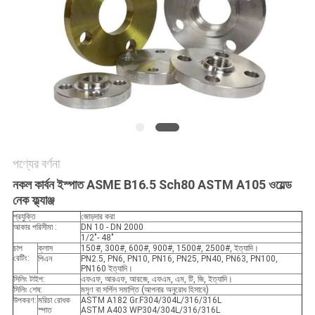
সব
ক্ষেত্রেই
সাইট
ম্যাপ
গোপনীয়তা
পণ্যের বর্ণনা
নকল কার্বন ইস্পাত ASME B16.5 Sch80 ASTM A105 ওয়েল্ড
নীতি
নেক ফ্ল্যাঞ্জ
প্রযুক্তি
জোড়দার করা
আকার পরিসীমা :
DN 10 - DN 2000
1/2"- 48"
চাপ
ক্লাস
150#, 300#, 600#, 900#, 1500#, 2500#, ইত্যাদি।
রেটিং:
পিএন
PN2.5, PN6, PN10, PN16, PN25, PN40, PN63, PN100,
PN160 ইত্যাদি।
সিলিং টাইপ:
এফএফ, আরএফ, আরজে, এফএম, এম, টি, জি, ইত্যাদি।
সিলিং শেষ:
মসৃণ বা সর্পিল সমাপ্তি (আপনার অনুরোধ হিসাবে)
উপকরণ:
মরিচা রোধক
ASTM A182 Gr.F304/304L/316/316L
স্পাত
ASTM A403 WP304/304L/316/316L