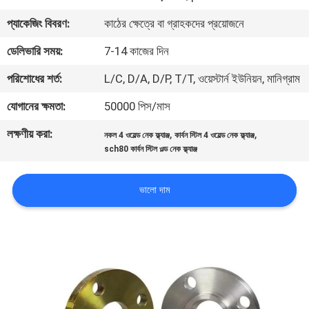
প্যাকেজিং বিবরণ:
কাঠের ক্ষেত্রে বা গ্রাহকদের প্রয়োজনে
কারখানা
ডেলিভারি সময়:
7-14 কাজের দিন
ভ্রমণ
পরিশোধের শর্ত:
L/C, D/A, D/P, T/T, ওয়েস্টার্ন ইউনিয়ন, মানিগ্রাম
মান
যোগানের ক্ষমতা:
50000 পিস/মাস
নিয়ন্ত্রণ
লক্ষণীয় করা:
,
,
নকল 4 ওয়েল্ড নেক ফ্ল্যাঞ্জ
কার্বন স্টিল 4 ওয়েল্ড নেক ফ্ল্যাঞ্জ
sch80 কার্বন স্টিল ওল্ড নেক ফ্ল্যাঞ্জ
আমাদের
ভালো দাম
সাথে
যোগাযোগ
করুন
খবর