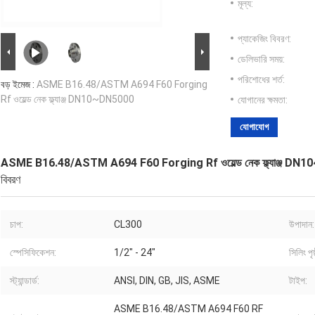
মূল্য:
প্যাকেজিং বিবরণ:
ডেলিভারি সময়:
পরিশোধের শর্ত:
বড় ইমেজ :
ASME B16.48/ASTM A694 F60 Forging
Rf ওয়েল্ড নেক ফ্ল্যাঞ্জ DN10~DN5000
যোগানের ক্ষমতা:
যোগাযোগ
ASME B16.48/ASTM A694 F60 Forging Rf ওয়েল্ড নেক ফ্ল্যাঞ্জ D
বিবরণ
চাপ:
CL300
উপাদান:
স্পেসিফিকেশন:
1/2" - 24"
সিলিং পৃষ্
স্ট্যান্ডার্ড:
ANSI, DIN, GB, JIS, ASME
টাইপ:
ASME B16.48/ASTM A694 F60 RF