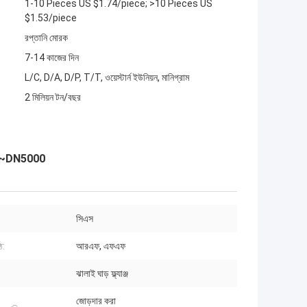
1-10 Pieces US $1.74/piece; >10 Pieces US
$1.53/piece
রপ্তানি মোরক
7-14 কাজের দিন
L/C, D/A, D/P, T/T, ওয়েস্টার্ন ইউনিয়ন, মানিগ্রাম
2 মিলিয়ন টন/বছর
N10~DN5000
সিএস
ঠ:
আরএফ, এফএফ
ঝালাই ঘাড় ফ্ল্যাঞ্জ
জোড়দার করা