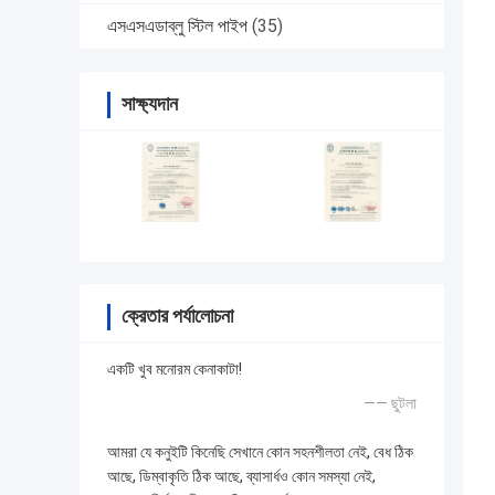
এসএসএডাব্লু স্টিল পাইপ
(35)
সাক্ষ্যদান
ক্রেতার পর্যালোচনা
একটি খুব মনোরম কেনাকাটা!
—— ছুটলা
আমরা যে কনুইটি কিনেছি সেখানে কোন সহনশীলতা নেই, বেধ ঠিক
আছে, ডিম্বাকৃতি ঠিক আছে, ব্যাসার্ধও কোন সমস্যা নেই,