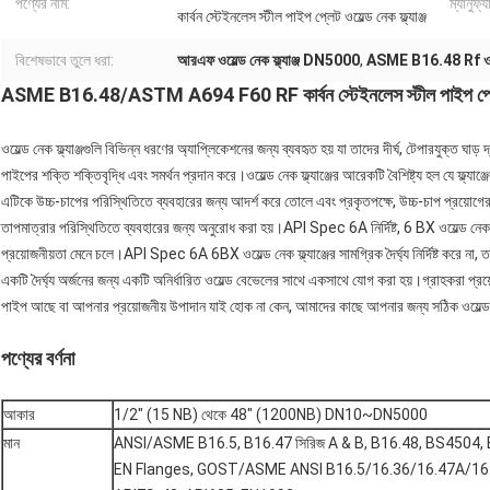
পণ্যের নাম:
ম্যানুফ্
কার্বন স্টেইনলেস স্টীল পাইপ প্লেট ওয়েল্ড নেক ফ্ল্যাঞ্জ
বিশেষভাবে তুলে ধরা:
আরএফ ওয়েল্ড নেক ফ্ল্যাঞ্জ DN5000
,
ASME B16.48 Rf ওয়েল্ড
ASME B16.48/ASTM A694 F60 RF কার্বন স্টেইনলেস স্টীল পাইপ প্লেট ওয়
ওয়েল্ড নেক ফ্ল্যাঞ্জগুলি বিভিন্ন ধরণের অ্যাপ্লিকেশনের জন্য ব্যবহৃত হয় যা তাদের দীর্ঘ, টেপারযুক্ত ঘাড় 
পাইপের শক্তি শক্তিবৃদ্ধি এবং সমর্থন প্রদান করে।ওয়েল্ড নেক ফ্ল্যাঞ্জের আরেকটি বৈশিষ্ট্য হল যে ফ্ল্য
এটিকে উচ্চ-চাপের পরিস্থিতিতে ব্যবহারের জন্য আদর্শ করে তোলে এবং প্রকৃতপক্ষে, উচ্চ-চাপ প্রয়োগের জন্য স
তাপমাত্রার পরিস্থিতিতে ব্যবহারের জন্য অনুরোধ করা হয়।API Spec 6A নির্দিষ্ট, 6 BX ওয়েল্ড নেক ফ্ল্যাঞ
প্রয়োজনীয়তা মেনে চলে।API Spec 6A 6BX ওয়েল্ড নেক ফ্ল্যাঞ্জের সামগ্রিক দৈর্ঘ্য নির্দিষ্ট করে না, তবে
একটি দৈর্ঘ্য অর্জনের জন্য একটি অনির্ধারিত ওয়েল্ড বেভেলের সাথে একসাথে যোগ করা হয়।গ্রাহকরা প্র
পাইপ আছে বা আপনার প্রয়োজনীয় উপাদান যাই হোক না কেন, আমাদের কাছে আপনার জন্য সঠিক ওয়েল্ডনেক
পণ্যের বর্ণনা
আকার
1/2" (15 NB) থেকে 48" (1200NB) DN10~DN5000
মান
ANSI/ASME B16.5, B16.47 সিরিজ A & B, B16.48, BS4504, BS 10, E
EN Flanges, GOST/ASME ANSI B16.5/16.36/16.47A/16.