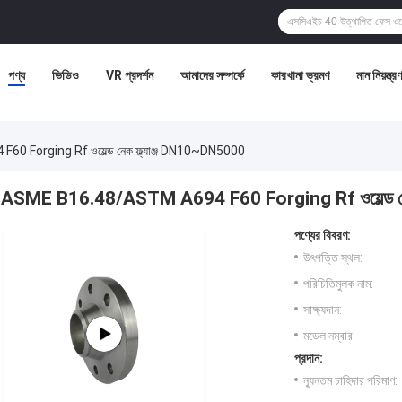
পণ্য
ভিডিও
VR প্রদর্শন
আমাদের সম্পর্কে
কারখানা ভ্রমণ
মান নিয়ন্ত্রণ
Forging Rf ওয়েল্ড নেক ফ্ল্যাঞ্জ DN10~DN5000
ASME B16.48/ASTM A694 F60 Forging Rf ওয়েল্ড নে
পণ্যের বিবরণ:
উৎপত্তি স্থল:
পরিচিতিমুলক নাম:
সাক্ষ্যদান:
মডেল নম্বার:
প্রদান:
ন্যূনতম চাহিদার পরিমাণ: