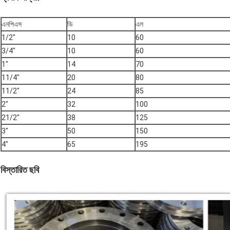
এনপিএস
ডি
এল
1/2"
10
60
3/4"
10
60
1"
14
70
11/4"
20
80
11/2"
24
85
2"
32
100
21/2"
38
125
3"
50
150
4"
65
195
বিস্তারিত ছবি