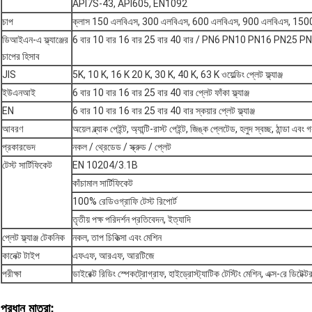
API7S-43, API605, EN1092
চাপ
ক্লাস 150 এলবিএস, 300 এলবিএস, 600 এলবিএস, 900 এলবিএস, 1500 এলব
ডিআইএন-এ ফ্ল্যাঞ্জের
6 বার 10 বার 16 বার 25 বার 40 বার / PN6 PN10 PN16 PN25 
চাপের হিসাব
JIS
5K, 10 K, 16 K 20 K, 30 K, 40 K, 63 K ওয়েল্ডিং প্লেট ফ্ল্যাঞ্জ
ইউএনআই
6 বার 10 বার 16 বার 25 বার 40 বার প্লেট ফাঁকা ফ্ল্যাঞ্জ
EN
6 বার 10 বার 16 বার 25 বার 40 বার স্কয়ার প্লেট ফ্ল্যাঞ্জ
আবরণ
অয়েল ব্ল্যাক পেইন্ট, অ্যান্টি-রাস্ট পেইন্ট, জিঙ্ক প্লেটেড, হলুদ স্বচ্ছ, ঠান্ডা 
প্রকারভেদ
নকল / থ্রেডেড / স্ক্রুড / প্লেট
টেস্ট সার্টিফিকেট
EN 10204/3.1B
কাঁচামাল সার্টিফিকেট
100% রেডিওগ্রাফি টেস্ট রিপোর্ট
তৃতীয় পক্ষ পরিদর্শন প্রতিবেদন, ইত্যাদি
প্লেট ফ্ল্যাঞ্জ টেকনিক
নকল, তাপ চিকিত্সা এবং মেশিন
কানেক্ট টাইপ
এফএফ, আরএফ, আরটিজে
পরীক্ষা
ডাইরেক্ট রিডিং স্পেকট্রোগ্রাফ, হাইড্রোস্ট্যাটিক টেস্টিং মেশিন, এক্স-রে ডিটেক্
প্রধান মাত্রা: