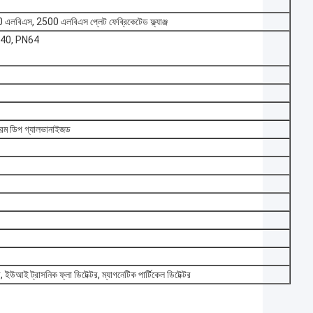
িএস, 2500 এলবিএস প্লেট ফেব্রিকেটেড ফ্ল্যাঞ্জ
PN40, PN64
এবং গরম ডিপ গ্যালভানাইজড
টর, ইউআই ট্রাসনিক ফ্লা ডিটেক্টর, ম্যাগনেটিক পার্টিকেল ডিটেক্টর