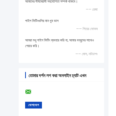
আমাদের দীর্ঘমেয়াদী সহযোগিতা সম্পর্ক থাকবে।
—— রেজা
পাইপ ফিটিংগুলির মান খুব ভাল
—— পিয়ের ফোকম
আমরা শুধু পাইপ ফিটিং ব্যবহার করি না, আমার বন্ধুদের সাথেও
শেয়ার করি।
—— মোস, নাটচাপং
তোমার দর্শন লগ করা অনলাইন চ্যাট এখন