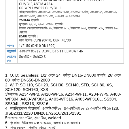
খাদ ইস্পাতঃ ASTM A234 GR.WPB,ASTM A182 GR.F22/F11
CL2/CL3,ASTM A234
GR.WP11/WP22 CL.2/CL।1
স্টেইনলেস স্টিলঃ এসএস৩০৪, এসএস৩০৪এল, এসএস৩০৪এইচ, এসএস৩২১, এসএস৩১৬,
এসএস৩১৬এল, এসএস৩১০এস, ৯০৪এল, ২৫৪এসএমও
253MA ইত্যাদি
ডুপ্লেক্সঃ ২২০৫, ২৫০৭, এফ৫৫ ইত্যাদি।
নিকেল খাদঃহ্যাস্টেল্লয় সি২৭৬, ইনকনেল ৬০১, ইনকনেল ৬২৫, ইনকনেল ৭১৮, মোনেল ৪০০,
মোনেল
K500 ইত্যাদি।
তামা নিকেলঃ CuNi 90/10, CuNi 70/30
আকার
1/2'-50 (DN10-DN1200)
স্ট্যান্ডার্ড
এএসএমই বি১৬।9, ASME B16.11 EEMUA 146
দেয়ালের
Sch5X ~ SchXXS
বেধ
1. O. D: Seamless: 1/2' থেকে 24' পর্যন্ত DN15-DN600 ঝালাইঃ 26' থেকে
80' পর্যন্ত DN650-DN2000
2. W. T: SCH10, SCH20, SCH30, SCH40, STD, SCH80, XS,
SCH120, SCH160, XXS
3উপাদানঃ A234-WPB, A420-WPL6, A234-WP11, A234-WP5, A403-
WP304, A403-WP304L, A403-WP316, A403-WP316L, SS304,
SS304L, SS316, SS316L
4. অ্যাপ্লিকেশন স্ট্যান্ডার্ডঃ এএসটিএমবি১৬।9এএসটিএম ১৬.১১ এএসটিএমবি ১৬।28,
JISB2311/2220 DIN2617/2616/2615/2391
5সংযোগঃ গরম গঠিত, ঠান্ডা টান, welded
6. প্রকারঃ সিউমলেস এবং ওয়েল্ডেড, এলআর এবং এসআর
7. শেষঃ বেভেল, প্লেইন, থ্রেড, সকেট