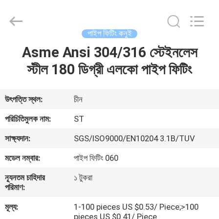
Pipe
Fittings
Group
Co.,
Ltd..
পাইপ ফিটিং কনুই
All
Rights
Reserved.
Asme Ansi 304/316 স্টেইনলেস
বাড়ি
Developed
by
স্টীল 180 ডিগ্রী এলকো পাইপ ফিটিং
ECER
পণ্য
উৎপত্তি স্থল:
চীন
ভিডিও
পরিচিতিমুলক নাম:
ST
সাক্ষ্যদান:
SGS/ISO9000/EN10204 3.1B/TUV
VR
মডেল নম্বার:
পাইপ ফিটিং 060
প্রদর্শন
ন্যূনতম চাহিদার
১ টুকরা
পরিমাণ:
আমাদের
মূল্য:
1-100 pieces US $0.53/ Piece;>100
সম্পর্কে
pieces US $0.41/ Piece