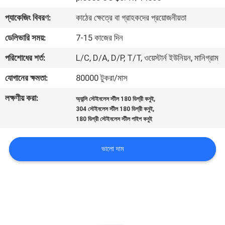
প্যাকেজিং বিবরণ:
কাঠের ক্ষেত্রে বা গ্রাহকদের প্রয়োজনীয়তা
কারখানা
ডেলিভারি সময়:
7-15 কাজের দিন
ভ্রমণ
পরিশোধের শর্ত:
L/C, D/A, D/P, T/T, ওয়েস্টার্ন ইউনিয়ন, মানিগ্রাম
মান
যোগানের ক্ষমতা:
80000 টুকরা/মাস
নিয়ন্ত্রণ
লক্ষণীয় করা:
,
অ্যান্সি স্টেইনলেস স্টীল 180 ডিগ্রী কনুই
,
304 স্টেইনলেস স্টীল 180 ডিগ্রী কনুই
180 ডিগ্রী স্টেইনলেস স্টীল পাইপ কনুই
আমাদের
সাথে
ভালো দাম
যোগাযোগ
করুন
খবর