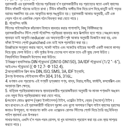
হ্রাসকারী এর হ্রাসকারী গঠনের প্রক্রিয়া হ'ল হ্রাসকারীটির বড় প্রান্তের মতো একই ব্যাসের
টিউব ফাঁকাটি গঠনের ডাইতে রাখা। টিউব ফাঁকাটির অক্ষীয় দিক দিয়ে চাপ দিয়ে,ধাতুটি ডাই গহ্বর
বরাবর সঞ্চালিত হয় এবং আকৃতির জন্য সঙ্কুচিত হয়। হ্রাসকারী আকার অনুযায়ী, এটি এক
প্রেস গঠন বা একাধিক প্রেস গঠন বিভক্ত করা যেতে পারে।
B. স্ট্যাম্পিং ফর্মিং
স্টিলের পাইপগুলিকে কাঁচামাল হিসাবে ব্যবহার করার পাশাপাশি, কিছু নির্দিষ্টকরণের
হ্রাসকারীগুলিও স্টিল প্লেট স্ট্যাম্পিং প্রক্রিয়া ব্যবহার করে উত্পাদিত হতে পারে।অঙ্কন জন্য
ব্যবহৃত ডাই আকৃতি reducer এর অভ্যন্তরীণ পৃষ্ঠ আকার অনুযায়ী ডিজাইন করা হয়, এবং
ফাঁকা ইস্পাত প্লেট punched এবং ডাই সঙ্গে প্রসারিত করা হয়।
রিডাক্টরকে সংযুক্ত করার আগে, সকেট সাইড এবং সকেটের বাইরের অংশটি একটি শুকনো কাপড়
দিয়ে মুছে ফেলা উচিত। যদি পৃষ্ঠের উপর তেলের দাগ থাকে তবে এটি মুছে ফেলা উচিত।
নিম্নলিখিত বিষয়গুলি উল্লেখ করা উচিতঃ:
1নিয়ন্ত্রণ ক্যালিবারঃ DIN স্ট্যান্ডার্ড (DN10-DN150), 3A/IDF স্ট্যান্ডার্ড (1/2 "- 6"),
আইএসও স্ট্যান্ডার্ড (( Ф 12.7- Ф 152.4);
2আন্তর্জাতিক শিল্প মানঃ DIN, ISO, SMS, 3A, IDF ইত্যাদি;
3পণ্য উপাদানঃ স্টেইনলেস স্টীল 304, 316, 316L;
4. গুণমান এবং প্রয়োগঃ এই পণ্যটি দুগ্ধজাত পণ্য, খাদ্য, বিয়ার,পানীয়, ফার্মাসি, কসমেটিক্স এবং
অন্যান্য শিল্প ক্ষেত্র;
5. বাহ্যিক প্রক্রিয়াজাতকরণঃ ব্যবহারকারীর প্রয়োজনীয়তা অনুযায়ী অ-মানক পণ্যগুলি অঙ্কন
এবং নমুনা দিয়ে প্রক্রিয়াজাত করা যেতে পারে;
6সংযোগ মোডঃ ক্ল্যাম্প (দ্রুত ইনস্টলেশন) টাইপ, ওয়েল্ডিং টাইপ, থ্রেড (সংযোগ) টাইপ।
মনে রাখবেন যে এই হ্রাসকারীটি পরিবেশ সুরক্ষা এবং ধুলো অপসারণ শিল্পে পাইপ ব্যাসের হ্রাসের
জন্যও উপযুক্ত, যা সাধারণত কাটা এবং ওয়েল্ডেড রোলড স্টিলের প্লেট দিয়ে তৈরি হয়,বিভিন্ন
পাইপ ব্যাসার্ধ এবং উপকরণ
সাধারণভাবে, এগুলি হ'ল গরম-গরম রোলস, যা খুব ভালভাবে প্রয়োগ করা হয় এবং ব্যয় সাশ্রয়
করতে পারে।