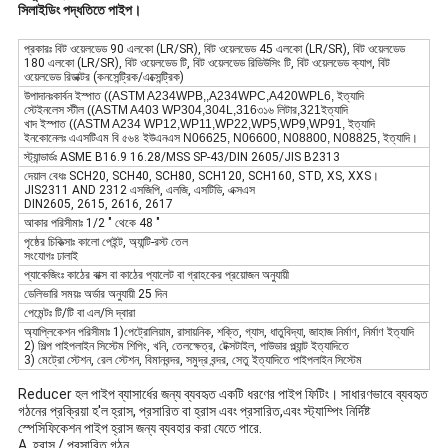
সিলাইডিং পদ্ধতিতে পাইপ।
প্রকারঃ বিট ওয়েলডেড 90 এলকো (LR/SR), বিট ওয়েলডেড 45 এলকো (LR/SR), বিট ওয়েলডেড
180 এলকো (LR/SR), বিট ওয়েলডেড টি, বিট ওয়েলডেড রিডিউসিং টি, বিট ওয়েলডেড ক্যাপ, বিট
ওয়েলডেড রিডাক্টর (কনসেন্ট্রিক/এক্সেন্ট্রিক)
উপাদানঃ
কার্বন ইস্পাত ((ASTM A234WPB,,A234WPC,A420WPL6, ইত্যাদি
স্টেইনলেস স্টীল ((ASTM A403 WP304,304L,316৩১৬ লিটার,321ইত্যাদি
খাদ ইস্পাত ((ASTM A234 WP12,WP11,WP22,WP5,WP9,WP91, ইত্যাদি
ইনকোনেলঃ এএসটিএম বি ৫৬৪ ইউএনএস N06625, N06600, N08800, N08825, ইত্যাদি।
স্ট্যান্ডার্ডঃ ASME B16.9 16.28/MSS SP-43/DIN 2605/JIS B2313
দেয়াল বেধঃ SCH20, SCH40, SCH80, SCH120, SCH160, STD, XS, XXS।
JIS2311 AND 2312 এসজিপি, এলজি, এসটিডি, এক্সএস
DIN2605, 2615, 2616, 2617
আকার পরিসীমাঃ 1/2 " থেকে 48 "
পৃষ্ঠের চিকিত্সাঃ কালো পেইন্ট, অ্যান্টি-রস্ট তেল
সংযোগঃ ঢালাই
প্যাকেজিংঃ কাঠের বাক্স বা কাঠের প্যালেট বা গ্রাহকের প্রয়োজন অনুযায়ী
ডেলিভারি সময়ঃ অর্ডার অনুযায়ী 25 দিন
পেমেন্টঃ টি/টি বা এল/সি দ্বারা
অ্যাপ্লিকেশন পরিসীমাঃ 1)পেট্রোলিয়াম, রাসায়নিক, শক্তি, গ্যাস, ধাতুবিদ্যা, জাহাজ নির্মাণ, নির্মাণ ইত্যাদি
2) শিল্প পাইপলাইন সিস্টেম শিপিং, খনি, তেলক্ষেত্র, টেক্সটাইল, পাউডার প্ল্যান্ট ইত্যাদিতে
3) মেট্রো স্টেশন, রেল স্টেশন, বিমানবন্দর, সমুদ্র বন্দর, সেতু ইত্যাদিতে পাইপলাইন সিস্টেম
Reducer হল পাইপ ব্যাসার্ধের জন্য ব্যবহৃত একটি ধরণের পাইপ ফিটিং। সাধারণভাবে ব্যবহৃত
গঠনের প্রক্রিয়া হ'ল হ্রাস, প্রসারিত বা হ্রাস এবং প্রসারিত,এবং স্ট্যাম্পিং নির্দিষ্ট
স্পেসিফিকেশন পাইপ হ্রাস জন্য ব্যবহার করা যেতে পারে.
A. হ্রাস / প্রসারিত গঠন