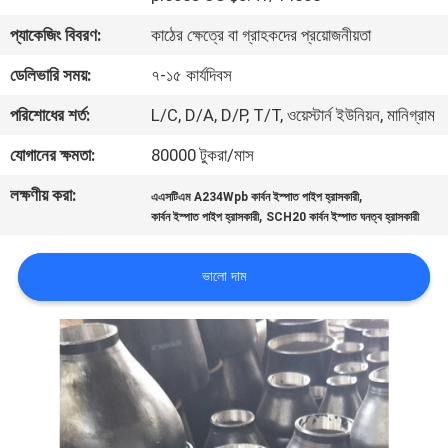
প্যাকেজিং বিবরণ:
কাঠের ক্ষেত্রে বা গ্রাহকদের প্রয়োজনীয়তা
কারখানা
ডেলিভারি সময়:
৭-১৫ কার্যদিবস
ভ্রমণ
পরিশোধের শর্ত:
L/C, D/A, D/P, T/T, ওয়েস্টার্ন ইউনিয়ন, মানিগ্রাম
মান
যোগানের ক্ষমতা:
80000 টুকরা/মাস
নিয়ন্ত্রণ
লক্ষণীয় করা:
,
এএসটিএম A234Wpb কার্বন ইস্পাত পাইপ হ্রাসকারী
,
কার্বন ইস্পাত পাইপ হ্রাসকারী
SCH20 কার্বন ইস্পাত ঘনত্ব হ্রাসকারী
আমাদের
ভালো দাম
সাথে
যোগাযোগ
করুন
খবর