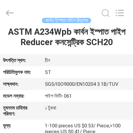
Fittings
Group
Co.,
Ltd..
All
কার্বন ইস্পাত পাইপ রিডুসার
Rights
Reserved.
ASTM A234Wpb কার্বন ইস্পাত পাইপ
বাড়ি
Developed
by
ECER
Reducer কনসেন্ট্রিক SCH20
পণ্য
উৎপত্তি স্থল:
চীন
ভিডিও
পরিচিতিমুলক নাম:
ST
সাক্ষ্যদান:
SGS/ISO9000/EN10204 3.1B/TUV
VR
মডেল নম্বার:
পাইপ ফিটিং 061
প্রদর্শন
ন্যূনতম চাহিদার
১ টুকরা
পরিমাণ:
আমাদের
মূল্য:
1-100 pieces US $0.53/ Piece;>100
সম্পর্কে
pieces US $0.41/ Piece