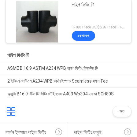
পাইপ ফিটিং টি
1-100 Piece US $6.8/ Piece；>100 Pieces US $5.4/ Piece MOQ:1 টুকরা
যোগাযোগ
পাইপ ফিটিং টি
ASME B 16.9 ASTM A234 WPB পাইপ ফিটিং রিডাক্সিং টি
2 ইঞ্চি এএসটিএম A234 WPB কার্বন ইস্পাত Seamless সমান Tee
অ্যান্সি B16.9 স্টিল টি ফিটিং স্টেইনলেস A403 Wp304l সোজা SCH80S
সব
কার্বন ইস্পাত পাইপ ফিটিং
পাইপ ফিটিং কনুই