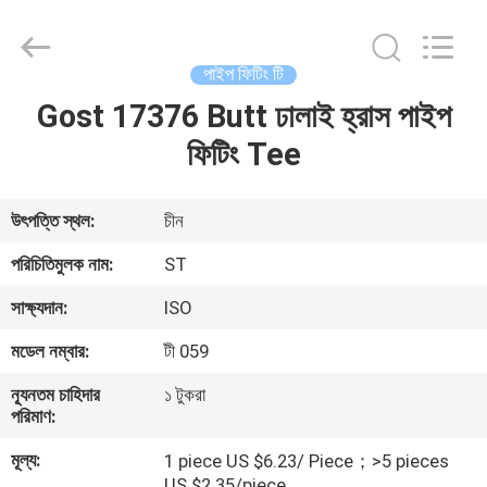
Fittings
Group
Co.,
Ltd..
All
পাইপ ফিটিং টি
Rights
Reserved.
Developed
Gost 17376 Butt ঢালাই হ্রাস পাইপ
বাড়ি
by
ECER
ফিটিং Tee
পণ্য
উৎপত্তি স্থল:
চীন
ভিডিও
পরিচিতিমুলক নাম:
ST
সাক্ষ্যদান:
ISO
VR
মডেল নম্বার:
টী 059
প্রদর্শন
ন্যূনতম চাহিদার
১ টুকরা
পরিমাণ:
আমাদের
মূল্য:
1 piece US $6.23/ Piece；>5 pieces
সম্পর্কে
US $2.35/piece