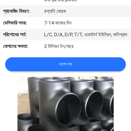
প্যাকেজিং বিবরণ:
রপ্তানি মোরক
কারখানা
ডেলিভারি সময়:
7-14 কাজের দিন
ভ্রমণ
পরিশোধের শর্ত:
L/C, D/A, D/P, T/T, ওয়েস্টার্ন ইউনিয়ন, মানিগ্রাম
মান
যোগানের ক্ষমতা:
2 মিলিয়ন টন/বছর
নিয়ন্ত্রণ
ভালো দাম
আমাদের
সাথে
যোগাযোগ
করুন
খবর