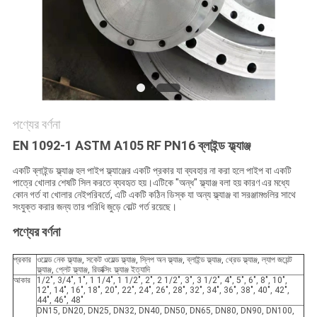
সব
ক্ষেত্রেই
সাইট
ম্যাপ
পণ্যের বর্ণনা
EN 1092-1 ASTM A105 RF PN16 ব্লাইন্ড ফ্ল্যাঞ্জ
গোপনীয়তা
একটি ব্লাইন্ড ফ্ল্যাঞ্জ হল পাইপ ফ্ল্যাঞ্জের একটি প্রকার যা ব্যবহার না করা হলে পাইপ বা একটি
পাত্রে খোলার শেষটি সিল করতে ব্যবহৃত হয়।এটিকে "অন্ধ" ফ্ল্যাঞ্জ বলা হয় কারণ এর মধ্যে
নীতি
কোন গর্ত বা খোলার নেইপরিবর্তে, এটি একটি কঠিন ডিস্ক যা অন্য ফ্ল্যাঞ্জ বা সরঞ্জামগুলির সাথে
সংযুক্ত করার জন্য তার পরিধি জুড়ে বোল্ট গর্ত রয়েছে।
পণ্যের বর্ণনা
প্রকার
ওয়েল্ড নেক ফ্ল্যাঞ্জ, সকেট ওয়েল্ড ফ্ল্যাঞ্জ, স্লিপ অন ফ্ল্যাঞ্জ, ব্লাইন্ড ফ্ল্যাঞ্জ, থ্রেড ফ্ল্যাঞ্জ, ল্যাপ জয়েন্ট
ফ্ল্যাঞ্জ, প্লেট ফ্ল্যাঞ্জ, রিডাক্সিং ফ্ল্যাঞ্জ ইত্যাদি
আকার
1/2", 3/4", 1", 1 1/4", 1 1/2", 2", 2 1/2", 3", 3 1/2", 4", 5", 6", 8", 10",
12", 14", 16", 18", 20", 22", 24", 26", 28", 32", 34", 36", 38", 40", 42",
44", 46", 48"
DN15, DN20, DN25, DN32, DN40, DN50, DN65, DN80, DN90, DN100,