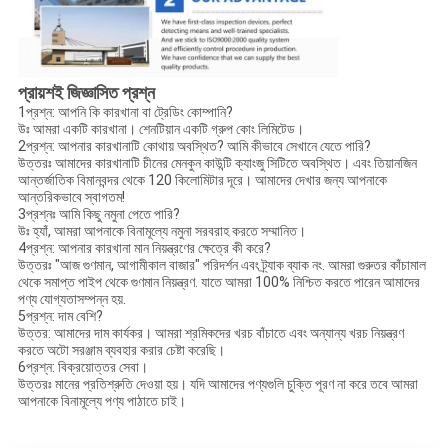
প্রায়শই জিজ্ঞাসিত প্রশ্ন
1প্রশ্ন: আপনি কি কারখানা বা ট্রেডিং কোম্পানি?
উঃ আমরা একটি কারখানা। শেনটিয়ান একটি গ্রুপ কোং লিমিটেড।
2প্রশ্ন: আপনার কারখানাটি কোথায় অবস্থিত? আমি কীভাবে সেখানে যেতে পারি?
উত্তরঃ আমাদের কারখানাটি চীনের মেনকুন কাউন্টি ক্যাংজু সিটিতে অবস্থিত। এবং তিয়ানজিন
আন্তর্জাতিক বিমানবন্দর থেকে 120 কিলোমিটার দূরে। আমাদের দেখার জন্য আপনাকে
আন্তরিকভাবে স্বাগতম!
3প্রশ্নঃ আমি কিছু নমুনা পেতে পারি?
উঃ হ্যাঁ, আমরা আপনাকে বিনামূল্যে নমুনা সরবরাহ করতে সম্মানিত।
4প্রশ্ন: আপনার কারখানা মান নিয়ন্ত্রণের ক্ষেত্রে কী করে?
উত্তরঃ "আজ গুণমান, আগামীকাল বাজার" পরিদর্শন এবং ট্র্যাক ব্যাক নং. আমরা গুরুতর কাঁচামাল
থেকে সমাপ্ত পাইপ থেকে গুণমান নিয়ন্ত্রণ. যাতে আমরা 100% নিশ্চিত করতে পারেন আমাদের
পণ্য যোগ্যতাসম্পন্ন হয়.
5প্রশ্ন: দাম বেশি?
উত্তর: আমাদের দাম কার্যকর। আমরা শ্রমিকদের খরচ বাঁচাতে এবং অন্যান্য খরচ নিয়ন্ত্রণ
করতে অটো সরঞ্জাম ব্যবহার করার চেষ্টা করেছি।
6প্রশ্ন: বিক্রয়োত্তর সেবা।
উত্তরঃ মানের প্রতিশ্রুতি দেওয়া হয়। যদি আমাদের পণ্যগুলি চুক্তি পূরণ না করে তবে আমরা
আপনাকে বিনামূল্যে পণ্য পাঠাতে চাই।