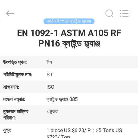
Fittings
Group
Co.,
Ltd..
All
কার্বন ইস্পাত ব্লাইন্ড ফ্ল্যাঞ্জ
Rights
Reserved.
EN 1092-1 ASTM A105 RF
বাড়ি
Developed
by
ECER
PN16 ব্লাইন্ড ফ্ল্যাঞ্জ
পণ্য
উৎপত্তি স্থল:
চীন
ভিডিও
পরিচিতিমুলক নাম:
ST
সাক্ষ্যদান:
ISO
VR
মডেল নম্বার:
ব্লাইন্ড ফ্ল্যাঞ্জ 085
প্রদর্শন
ন্যূনতম চাহিদার
১ টুকরা
পরিমাণ:
আমাদের
মূল্য:
1 piece US $6.23/ P；>5 Tons US
সম্পর্কে
$723/ Ton