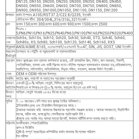
DN125, DN150, DN200, DN250, DN300, DN350, DN400, DN450,
DN500, DN550, DN600, DN650, DN700, DN750, DN800, DN850,
DN900, DN950, DN1000,DN1050, DN1100, DN1150, DN1200
উপাদান
কার্বন ইস্পাতঃ A105/RST37.2/C22.8/Q235, ইত্যাদি
স্টেইনলেস স্টীল: 304/304L,316/316L,321ইত্যাদি।
চাপ
ক্লাস 150;ক্লাস 300;ক্লাস 600;ক্লাস 900;ক্লাস 1500;ক্লাস 2500
পিএন২।
5;PN6;PN10;PN16;PN25;PN40;PN63;PN100;PN160;PN250;PN320;PN400
দেয়ালের
Sch5s, Sch10s, Sch10, Sch20, Sch30, Sch40, STD, Sch40, Sch60,
বেধ
Sch80s, XS; Sch80, Sch100, Sch120, Sch140, Sch160, XXS
স্ট্যান্ডার্ড
ANSI/ASME B165, এএনএসআই/এএসএমই বি১৬47, DIN, JIS, GOST, UNI ইত্যাদি।
সারফেস
তৈলাক্ত বা পেইন্টিং বা স্যান্ডব্লাস্ট বা গ্যালভানাইজড
ট্রিটমেন্ট
প্রয়োগ
কারণ ফ্ল্যাঞ্জের ভাল ব্যাপক কর্মক্ষমতা রয়েছে, এটি রাসায়নিক শিল্প, নির্মাণ, জল সরবরাহ, নিকাশী,
পেট্রোলিয়াম, হালকা এবং ভারী শিল্পের মতো মৌলিক প্রকল্পে ব্যাপকভাবে ব্যবহৃত হয়,রেফ্রিজারেশন,
স্যানিটেশন, পাইপলাইন, অগ্নিনির্বাপক, বিদ্যুৎ শক্তি, মহাকাশ, জাহাজ নির্মাণ ইত্যাদি।
সেবা
OEM বা ODM পরিষেবা উপলব্ধ
প্যাকিং
কাঠের বাক্স, প্যালেট বা গ্রাহকের প্রয়োজন অনুযায়ী
বিতরণ
এফওবি ((৩০% অগ্রিম পেমেন্ট, শিপিংয়ের আগে ব্যালেন্স)
আইটেম
সিআইএফ বা সিআরএফ ((৩০% আগাম, ব্যালেন্স বি/এল এর কপি সহ)
বিতরণ
অগ্রিম পেমেন্ট পাওয়ার ১৫-৪৫ দিনের মধ্যে
সময়
সুবিধা
1- ১০ বছরেরও বেশি সময় ধরে ফ্ল্যাঞ্জ তৈরির অভিজ্ঞতা।
2তিয়ানজিন বন্দর এবং তিয়ানজিন বিমানবন্দরের কাছে।
3আমরা সরবরাহ করি: আমাদের উচ্চমানের প্রসেসিং সরঞ্জাম রয়েছে। আমরা সময়মতো, স্থিতিশীল
মানের, সঠিক দাম, ক্লায়েন্টের গোপনীয়তার প্রতিশ্রুতি দিই।
4নমুনা এবং অর্ডার সহঃ আমরা মাত্রা রিপোর্ট, উপাদান সার্টিফিকেশন অফার করতে পারি।
পরিদর্শন
অপটিক্যাল স্পেকট্রোমিটার
এক্স-রে ডিটেক্টর
QR-5 সম্পূর্ণ স্বয়ংক্রিয় কম্পিউটার কার্বন সালফার বিশ্লেষক পরিমাপ
টান পরীক্ষা