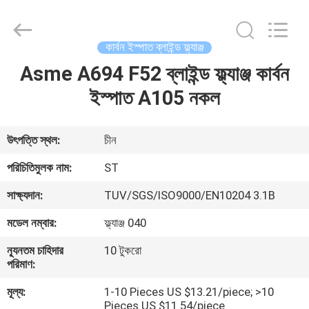
Fittings
Group
Co.,
Ltd..
All
কার্বন ইস্পাত ব্লাইন্ড ফ্ল্যাঞ্জ
Rights
Reserved.
Asme A694 F52 ব্লাইন্ড ফ্ল্যাঞ্জ কার্বন
বাড়ি
Developed
by
ECER
ইস্পাত A105 নকল
পণ্য
উৎপত্তি স্থল:
চীন
ভিডিও
পরিচিতিমুলক নাম:
ST
সাক্ষ্যদান:
TUV/SGS/ISO9000/EN10204 3.1B
VR
মডেল নম্বার:
ফ্ল্যাঞ্জ 040
প্রদর্শন
ন্যূনতম চাহিদার
10 টুকরো
পরিমাণ:
আমাদের
মূল্য:
1-10 Pieces US $13.21/piece; >10
সম্পর্কে
Pieces US $11.54/piece