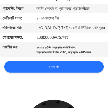
প্যাকেজিং বিবরণ:
কাঠের ক্ষেত্রে বা গ্রাহকদের প্রয়োজনীয়তা
কারখানা
ডেলিভারি সময়:
7-14 কাজের দিন
ভ্রমণ
পরিশোধের শর্ত:
L/C, D/A, D/P, T/T, ওয়েস্টার্ন ইউনিয়ন, মানিগ্রাম
মান
যোগানের ক্ষমতা:
20000000PCS/বছর
নিয়ন্ত্রণ
লক্ষণীয় করা:
,
asme a694 অন্ধ ফ্ল্যাঞ্জ কার্বন ইস্পাত
,
অন্ধ ফ্ল্যাঞ্জ কার্বন ইস্পাত a105
অন্ধ ফ্ল্যাঞ্জ a105 নকল
আমাদের
ভালো দাম
সাথে
যোগাযোগ
করুন
খবর