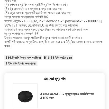
নিশ্চিত করে।
(4): পেশাদার প্যাকিং দল যা প্রতিটি প্যাকিং নিরাপদে রাখে।
(5): ট্রায়াল অর্ডার এক সপ্তাহের মধ্যে করা যেতে পারে।
(6): নমুনা আপনার প্রয়োজনীয়তা হিসাবে প্রদান করা যেতে পারে.
প্রশ্ন: আপনার অর্থপ্রদানের শর্তাবলী কি?
উত্তর: পেমেন্ট<=1000usd, in="" advance.="" payment="">=1000USD,
30% T/T অগ্রিম, BL কপি বা LC এর উপর ভিত্তি করে ভারসাম্য।
আপনার যদি অন্য প্রশ্ন থাকে, তাহলে নিচের মত আমাদের সাথে যোগাযোগ করুন
প্রশ্ন: আপনার দাম সম্পর্কে কি?
উত্তর: আমাদের দাম খুব প্রতিযোগিতামূলক কারণ আমরা একটি কারখানা।
আপনি যদি আমাদের পণ্যগুলিতে আগ্রহী হন তবে দয়া করে নির্দ্বিধায় আমাদের সাথে যোগাযোগ
করুন।
B16.5 কার্বন ইস্পাত অন্ধ প্রান্তিকা
B16.5 8 ইঞ্চি ব্লাইন্ড ফ্ল্যাঞ্জ
8 ইঞ্চি কার্বন ইস্পাত অন্ধ প্রান্ত
এর সেরা মূল্য পান
Asme A694 F52 ব্লাইন্ড ফ্ল্যাঞ্জ কার্বন ইস্পাত
A105 নকল