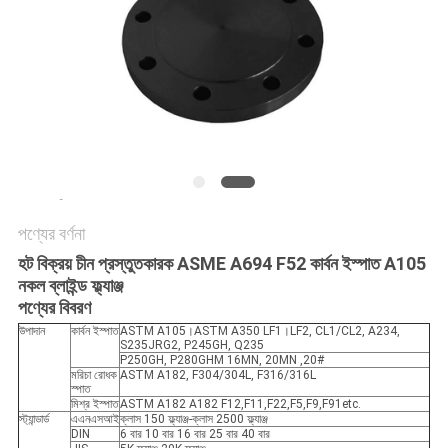
সব
ক্ষেত্রেই
সাইট
ম্যাপ
গোপনীয়তা
পণ্যের বর্ণনা
হট বিক্রয় চীন প্রস্তুতকারক ASME A694 F52 কার্বন ইস্পাত A105
নীতি
নকল ব্লাইন্ড ফ্ল্যাঞ্জ
পণ্যের বিবরণ
উপাদান
কার্বন ইস্পাত
ASTM A105।ASTM A350 LF1।LF2, CL1/CL2, A234,
S235JRG2, P245GH, Q235
P250GH, P280GHM 16MN, 20MN ,20#
মরিচা রোধক
ASTM A182, F304/304L, F316/316L
স্পাত
মিশ্র ইস্পাত
ASTM A182 A182 F12,F11,F22,F5,F9,F91etc.
স্ট্যান্ডার্ড
এএনএসআই
ক্লাস 150 ফ্ল্যাঞ্জ-ক্লাস 2500 ফ্ল্যাঞ্জ
DIN
6 বার 10 বার 16 বার 25 বার 40 বার