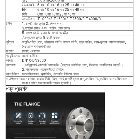
JIS
5K ফ্ল্যাঞ্জ-20K ফ্ল্যাঞ্জ
ইউএনআই
6 বার 10 বার 16 বার 25 বার 40 বার
EN
6 বার 10 বার 16 বার 25 বার 40 বার
জিবি
6বার10বার16বার25বার40বার
এসএবিএস
T1000/3 T1600/3 T2500/3 T4000/3
টাইপ
1. ঢালাই ঘাড় ফ্ল্যাঞ্জ 2. স্লিপ অন
3.ব্লাইন্ড ফ্ল্যাঞ্জ 4.লং ওয়েল্ডিং নেক ফ্ল্যাঞ্জ
5. ল্যাপ জয়েন্ট ফ্ল্যাঞ্জ 6. সকেট ওয়েল্ডিং
7.থ্রেডেড ফ্ল্যাঞ্জ 8.ফ্ল্যাট ফ্ল্যাঞ্জ
পৃষ্ঠতল
অ্যান্টি-মরিচা তেল, পরিষ্কার বার্ণিশ, কালো বার্ণিশ, হলুদ বার্ণিশ, গরম-ডুবানো গ্যালভানাইজড,
বৈদ্যুতিক গ্যালভানাইজড
সংযোগ
ঢালাই, থ্রেডেড
প্রযুক্তিগত
নকল, কাস্টিং
আকার
DN10-DN3600
প্যাকেজ
1.>স্ট্যান্ডার্ড এক্সপোর্ট প্যাকেজিং (বাইরের প্লাইউড কেস, ভিতরের প্লাস্টিকের কাপড়)।
2: গ্রাহকদের প্রয়োজনীয়তা হিসাবে
তাপ চিকিত্সা
স্বাভাবিককরণ, অ্যানিলিং, টেম্পারিং নিভিয়ে ফেলা
অ্যাপ্লিকেশন
জলের কাজ, জাহাজ নির্মাণ শিল্প, পেট্রোকেমিক্যাল ও গ্যাস শিল্প, বিদ্যুৎ শিল্প, ভালভ শিল্প এবং
সাধারণ পাইপ সংযোগকারী প্রকল্প ইত্যাদি।
পণ্য প্রদর্শন