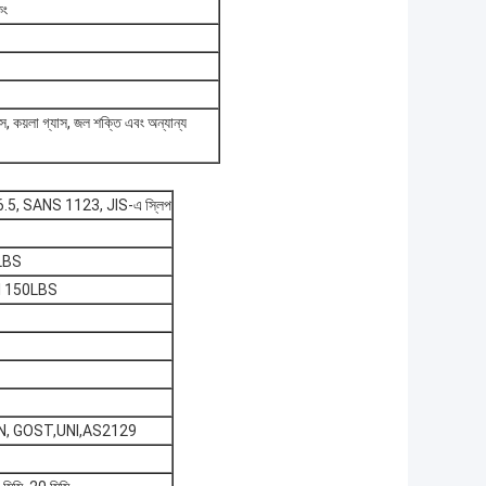
িং
াস, কয়লা গ্যাস, জল শক্তি এবং অন্যান্য
, SANS 1123, JIS-এ স্লিপ
0LBS
NSI 150LBS
IN, GOST,UNI,AS2129