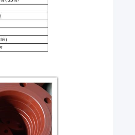
6 মিমি, 20 মিমি
6
্যাদি।
জড