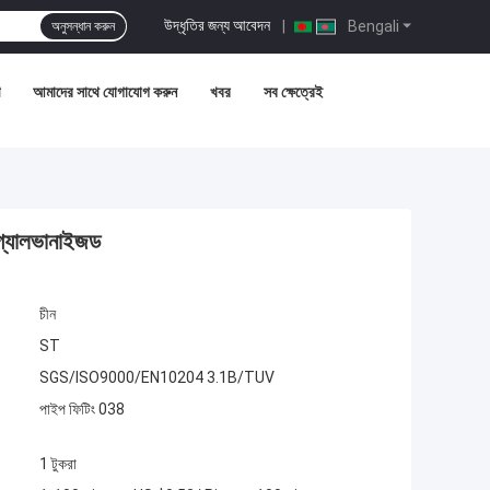
উদ্ধৃতির জন্য আবেদন
|
Bengali
অনুসন্ধান করুন
আমাদের সাথে যোগাযোগ করুন
খবর
সব ক্ষেত্রেই
 গ্যালভানাইজড
চীন
ST
SGS/ISO9000/EN10204 3.1B/TUV
পাইপ ফিটিং 038
1 টুকরা