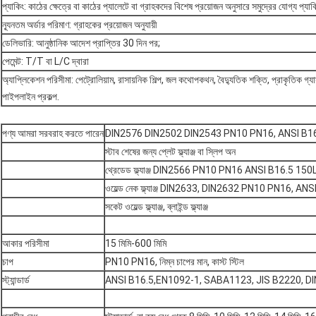
প্যাকিং: কাঠের ক্ষেত্রে বা কাঠের প্যালেটে বা গ্রাহকদের বিশেষ প্রয়োজন অনুসারে সমুদ্রের যোগ্য প্যাক
ন্যূনতম অর্ডার পরিমাণ: গ্রাহকের প্রয়োজন অনুযায়ী
ডেলিভারি: আনুষ্ঠানিক আদেশ প্রাপ্তির 30 দিন পর;
পেমেন্ট: T/T বা L/C দ্বারা
অ্যাপ্লিকেশন পরিসীমা: পেট্রোলিয়াম, রাসায়নিক শিল্প, জল কথোপকথন, বৈদ্যুতিক শক্তি, প্রাকৃতিক গ্য
পাইপলাইন প্রকল্প.
পণ্য আমরা সরবরাহ করতে পারেন
DIN2576 DIN2502 DIN2543 PN10 PN16, ANSI B16.5
স্টাব শেষের জন্য প্লেট ফ্ল্যাঞ্জ বা স্লিপ অন
থ্রেডেড ফ্ল্যাঞ্জ DIN2566 PN10 PN16 ANSI B16.5 15
ওয়েল্ড নেক ফ্ল্যাঞ্জ DIN2633, DIN2632 PN10 PN16, A
সকেট ওয়েল্ড ফ্ল্যাঞ্জ, ব্লাইন্ড ফ্ল্যাঞ্জ
আকার পরিসীমা
15 মিমি-600 মিমি
চাপ
PN10 PN16, নিম্ন চাপের মান, কাস্ট স্টিল
স্ট্যান্ডার্ড
ANSI B16.5,EN1092-1, SABA1123, JIS B2220, D