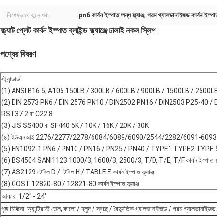
বিশেষভাবে তুলে ধরা:
pn6 কার্বন ইস্পাত অন্ধ ফ্ল্যাঞ্জ
,
গরম গ্যালভানাইজড কার্বন ইস্পাত অ
ফ্ল্যাট প্লেট কার্বন ইস্পাত ব্লাইন্ড ফ্ল্যাঞ্জে ঢালাই নকল স্লিপ
পণ্যের বিবরণ
স্ট্যান্ডার্ড:
(1) ANSI B16.5, A105 150LB / 300LB / 600LB / 900LB / 1500LB / 2500L
(2) DIN 2573 PN6 / DIN 2576 PN10 / DIN2502 PN16 / DIN2503 P25-40 /
RST37.2 বা C22.8
(3) JIS SS400 বা SF440 5K / 10K / 16K / 20K / 30K
(৪) ইউএনআই 2276/2277/2278/6084/6089/6090/2544/2282/6091-6093
(5) EN1092-1 PN6 / PN10 / PN16 / PN25 / PN40 / TYPE1 TYPE2 TYPE
(6) BS4504 SANI1123 1000/3, 1600/3, 2500/3, T/D, T/E, T/F কার্বন ইস্পাত ফ্ল্য
(7) AS2129 টেবিল D / টেবিল H / TABLE E কার্বন ইস্পাত ফ্ল্যাঞ্জ
(8) GOST 12820-80 / 12821-80 কার্বন ইস্পাত ফ্ল্যাঞ্জ
আকার: 1/2" - 24"
পৃষ্ঠ চিকিত্সা: অ্যান্টিরাস্ট তেল, কালো / হলুদ / স্বচ্ছ / বৈদ্যুতিক গ্যালভানাইজড / গরম গ্যালভানাইজড