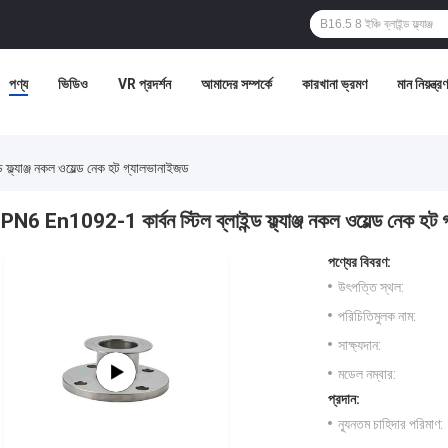
পণ্য
ভিডিও
VR প্রদর্শন
আমাদের সম্পর্কে
কারখানা ভ্রমণ
মান নিয়ন্ত্রণ
ফ্ল্যাঞ্জ নকল ওয়েল্ড নেক হট গ্যালভানাইজড
PN6 En1092-1 কার্বন স্টিল ব্লাইন্ড ফ্ল্যাঞ্জ নকল ওয়েল্ড নেক হট
পণ্যের বিবরণ:
উৎপত্তি স্থল:
পরিচিতিমুলক নাম:
সাক্ষ্যদান:
মডেল নম্বার:
প্রদান:
ন্যূনতম চাহিদার পরিমাণ: