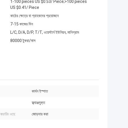
1-100 pieces US $0.53/ Piece;>100 pieces
US $0.41/ Piece
কাঠের ক্ষেত্রে বা গ্রাহকদের প্রয়োজনে
7-15 কাজের দিন
L/C, D/A, D/P, T/T, ওয়েস্টার্ন ইউনিয়ন, মানিগ্রাম
80000 টুকরা/মাস
কার্বন ইস্পাত
ফ্ল্যাঞ্জযুক্ত
যাকচারিং ওয়ে:
জোড়দার করা