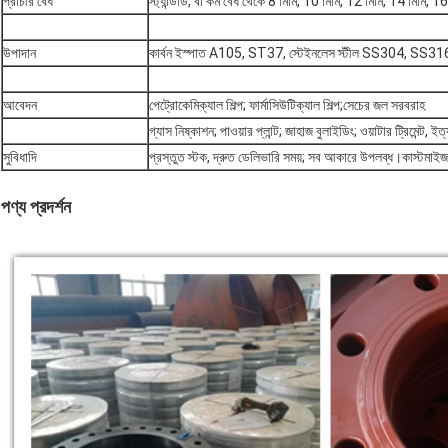
প্রাচীর বেধ
স্ট্যান্ডার্ড, বা কম বেধ থেকে 8 মিমি, 10 মিমি, 12 মিমি, 14 মিমি, 1
উপাদান
কার্বন ইস্পাত A105, ST37, স্টেইনলেস স্টীল SS304, SS31
আবেদন
পেট্রোকেমিক্যাল শিল্প; ফার্মাসিউটিক্যাল শিল্প;সেচের জল সরবরাহ
গ্যাস নিষ্কাশন; পাওয়ার প্লান্ট; জাহাজ বুলাইডিং; ওয়াটার ট্রিমেন্ট, ইত
সুবিধাদি
প্রস্তুত স্টক, দ্রুত ডেলিভারি সময়; সব আকারে উপলব্ধ।কাস্টমাই
পণ্য প্রদর্শন