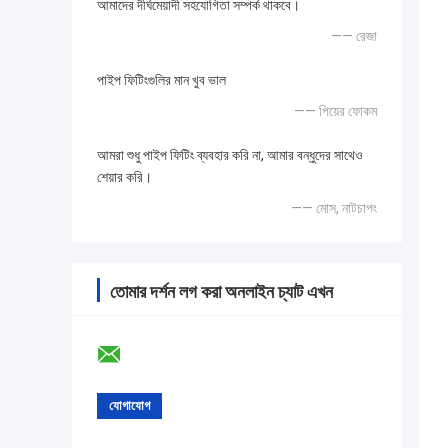
আমাদের দীর্ঘমেয়াদী সহযোগিতা সম্পর্ক থাকবে।
—— রেজা
পাইপ ফিটিংগুলির মান খুব ভাল
—— পিয়ের ফোকম
আমরা শুধু পাইপ ফিটিং ব্যবহার করি না, আমার বন্ধুদের সাথেও
শেয়ার করি।
—— মোস, নাটচাপং
তোমার দর্শন লগ করা অনলাইন চ্যাট এখন