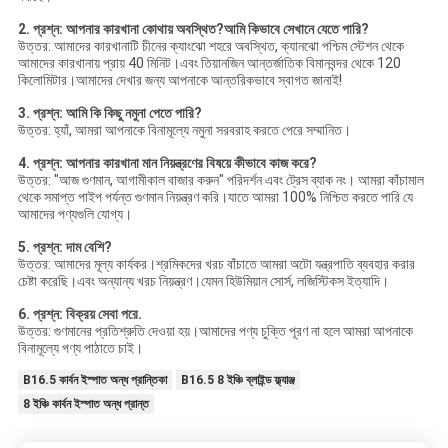
2. প্রশ্ন: আপনার কারখানা কোথায় অবস্থিত?আমি কিভাবে সেখানে যেতে পারি?
উত্তর: আমাদের কারখানাটি চীনের ক্যাংঝো শহরে অবস্থিত, ক্যানঝো পশ্চিম স্টেশন থেকে
আমাদের কারখানায় প্রায় 40 মিনিট।এবং তিয়ানজিন আন্তর্জাতিক বিমানবন্দর থেকে 120
কিলোমিটার।আমাদের দেখার জন্য আপনাকে আন্তরিকভাবে স্বাগত জানাই!
3. প্রশ্ন: আমি কি কিছু নমুনা পেতে পারি?
উত্তর: হ্যাঁ, আমরা আপনাকে বিনামূল্যে নমুনা সরবরাহ করতে পেরে সম্মানিত।
4. প্রশ্ন: আপনার কারখানা মান নিয়ন্ত্রণের বিষয়ে কীভাবে কাজ করে?
উত্তর: "আজ গুণমান, আগামীকাল বাজার করুন" পরিদর্শন এবং ট্রেস ব্যাক নং। আমরা কাঁচামাল
থেকে সমাপ্ত পাইপ পর্যন্ত গুণমান নিয়ন্ত্রণ করি।যাতে আমরা 100% নিশ্চিত করতে পারি যে
আমাদের পণ্যগুলি যোগ্য।
5. প্রশ্ন: দাম বেশি?
উত্তর: আমাদের মূল্য কার্যকর।শ্রমিকদের খরচ বাঁচাতে আমরা অটো যন্ত্রপাতি ব্যবহার করার
চেষ্টা করেছি।এবং অন্যান্য খরচ নিয়ন্ত্রণ।যেমন হিউমিয়ান সোর্স, লজিস্টিকস ইত্যাদি।
6. প্রশ্ন: বিক্রয় সেবা পরে.
উত্তর: গুণমানের প্রতিশ্রুতি দেওয়া হয়।আমাদের পণ্য চুক্তি পূরণ না হলে আমরা আপনাকে
বিনামূল্যে পণ্য পাঠাতে চাই।
B16.5 কার্বন ইস্পাত অন্ধ প্রান্তিকা
B16.5 8 ইঞ্চি ব্লাইন্ড ফ্ল্যাঞ্জ
8 ইঞ্চি কার্বন ইস্পাত অন্ধ প্রান্ত