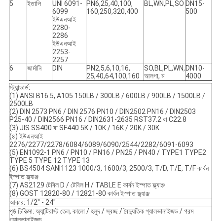
5
ইতালি
UNI 6091-
PN6,25,40,100,
BL,WN,PL,SO
DN15-
6099
160,250,320,400
500
ইউএনআই
2280-
2286
ইউএনআই
2253-
2257
6
জার্মানি
DIN
PN2,5,6,10,16,
SO,BL,PL,WN,
DN10-
25,40,64,100,160
আলগা, ম
4000
স্ট্যান্ডার্ড:
(1) ANSI B16.5, A105 150LB / 300LB / 600LB / 900LB / 1500LB /
2500LB
(2) DIN 2573 PN6 / DIN 2576 PN10 / DIN2502 PN16 / DIN2503
P25-40 / DIN2566 PN16 / DIN2631-2635 RST37.2 বা C22.8
(3) JIS SS400 বা SF440 5K / 10K / 16K / 20K / 30K
(৪) ইউএনআই
2276/2277/2278/6084/6089/6090/2544/2282/6091-6093
(5) EN1092-1 PN6 / PN10 / PN16 / PN25 / PN40 / TYPE1 TYPE2
TYPE 5 TYPE 12 TYPE 13
(6) BS4504 SANI1123 1000/3, 1600/3, 2500/3, T/D, T/E, T/F কার্বন
ইস্পাত ফ্ল্যাঞ্জ
(7) AS2129 টেবিল D / টেবিল H / TABLE E কার্বন ইস্পাত ফ্ল্যাঞ্জ
(8) GOST 12820-80 / 12821-80 কার্বন ইস্পাত ফ্ল্যাঞ্জ
আকার: 1/2" - 24"
পৃষ্ঠ চিকিত্সা: অ্যান্টিরাস্ট তেল, কালো / হলুদ / স্বচ্ছ / বৈদ্যুতিক গ্যালভানাইজড / গরম
গ্যালভানাইজড