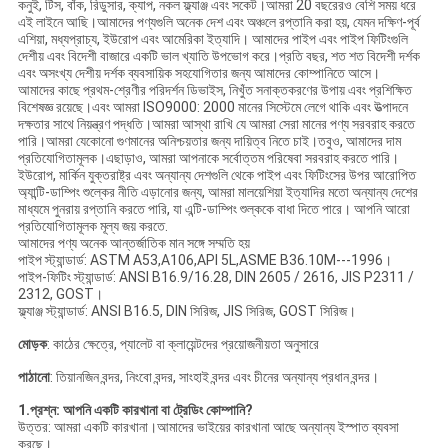
কনুই, টিস, বাঁক, রিডুসার, ক্যাপ, নকল ফ্ল্যাঞ্জ এবং সকেট।আমরা 20 বছরেরও বেশি সময় ধরে
এই লাইনে আছি।আমাদের পণ্যগুলি অনেক দেশ এবং অঞ্চলে রপ্তানি করা হয়, যেমন দক্ষিণ-পূর্ব
এশিয়া, মধ্যপ্রাচ্য, ইউরোপ এবং আমেরিকা ইত্যাদি। আমাদের পাইপ এবং পাইপ ফিটিংগুলি
দেশীয় এবং বিদেশী বাজারে একটি ভাল খ্যাতি উপভোগ করে।প্রতি বছর, শত শত বিদেশী দর্শক
এবং অসংখ্য দেশীয় দর্শক ব্যবসায়িক সহযোগিতার জন্য আমাদের কোম্পানিতে আসে।
আমাদের কাছে প্রথম-শ্রেণীর পরিদর্শন ডিভাইস, নিখুঁত সনাক্তকরণের উপায় এবং প্রশিক্ষিত
বিশেষজ্ঞ রয়েছে।এবং আমরা ISO9000: 2000 মানের সিস্টেমে লেগে থাকি এবং উত্পাদনে
দক্ষতার সাথে নিয়ন্ত্রণ পদ্ধতি।আমরা আস্থা রাখি যে আমরা সেরা মানের পণ্য সরবরাহ করতে
পারি।আমরা যেকোনো গুণমানের অনিশ্চয়তার জন্য দায়িত্ব নিতে চাই।তবুও, আমাদের দাম
প্রতিযোগিতামূলক।এছাড়াও, আমরা আপনাকে সর্বোত্তম পরিষেবা সরবরাহ করতে পারি।
ইউরোপ, মার্কিন যুক্তরাষ্ট্র এবং অন্যান্য দেশগুলি থেকে পাইপ এবং ফিটিংসের উপর আরোপিত
অ্যান্টি-ডাম্পিং শুল্কের নীতি এড়ানোর জন্য, আমরা মালয়েশিয়া ইত্যাদির মতো অন্যান্য দেশের
মাধ্যমে পুনরায় রপ্তানি করতে পারি, যা এন্টি-ডাম্পিং শুল্ককে বাধা দিতে পারে। আপনি আরো
প্রতিযোগিতামূলক মূল্য জয় করতে.
আমাদের পণ্য অনেক আন্তর্জাতিক মান সঙ্গে সম্মতি হয়
পাইপ স্ট্যান্ডার্ড: ASTM A53,A106,API 5L,ASME B36.10M---1996।
পাইপ-ফিটিং স্ট্যান্ডার্ড: ANSI B16.9/16.28, DIN 2605 / 2616, JIS P2311 /
2312, GOST।
ফ্ল্যাঞ্জ স্ট্যান্ডার্ড: ANSI B16.5, DIN সিরিজ, JIS সিরিজ, GOST সিরিজ।
মোড়ক
: কাঠের ক্ষেত্রে, প্যালেট বা ক্লায়েন্টদের প্রয়োজনীয়তা অনুসারে
পাঠানো
: তিয়ানজিন বন্দর, নিংবো বন্দর, সাংহাই বন্দর এবং চীনের অন্যান্য প্রধান বন্দর।
1.প্রশ্ন: আপনি একটি কারখানা বা ট্রেডিং কোম্পানি?
উত্তর: আমরা একটি কারখানা।আমাদের ভাইয়ের কারখানা আছে অন্যান্য ইস্পাত ব্যবসা
করছে।