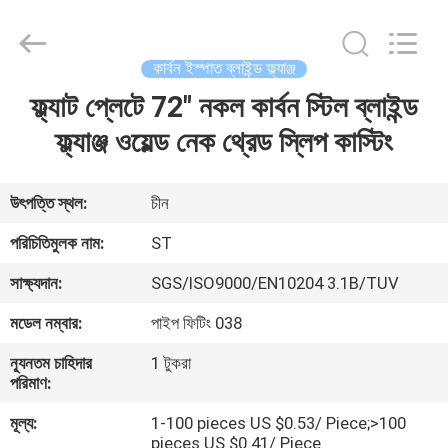
Pipe
Fittings
Group
Co.,
Ltd..
কার্বন ইস্পাত ব্লাইন্ড ফ্ল্যাঞ্জ
All
Rights
Reserved.
ফ্ল্যাট প্লেটে 72" নকল কার্বন স্টিল ব্লাইন্ড
বাড়ি
Developed
by
ফ্ল্যাঞ্জ ওয়েল্ড নেক থ্রেড স্লিপ কাস্টিং
ECER
পণ্য
উৎপত্তি স্থল:
চীন
ভিডিও
পরিচিতিমুলক নাম:
ST
সাক্ষ্যদান:
SGS/ISO9000/EN10204 3.1B/TUV
VR
মডেল নম্বার:
পাইপ ফিটিং 038
প্রদর্শন
ন্যূনতম চাহিদার
1 টুকরা
পরিমাণ:
আমাদের
মূল্য:
1-100 pieces US $0.53/ Piece;>100
সম্পর্কে
pieces US $0.41/ Piece