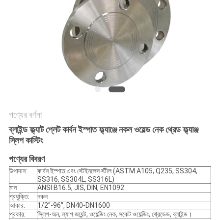
সব
ক্ষেত্রেই
সাইট
ম্যাপ
গোপনীয়তা
পণ্যের বর্ণনা
ব্লাইন্ড ফ্ল্যাট প্লেট কার্বন ইস্পাত ফ্ল্যাঞ্জে নকল ওয়েল্ড নেক থ্রেড ফ্ল্যাঞ্জ
নীতি
স্লিপ কাস্টিং
পণ্যের বিবরণ
উপাদান:
কার্বন ইস্পাত এবং স্টেইনলেস স্টীল (ASTM A105, Q235, SS304,
SS316, SS304L, SS316L)
মান
ANSI B16.5, JIS, DIN, EN1092
প্রযুক্তি:
নকল
আকার:
1/2"-96", DN40-DN1600
প্রকার:
স্লিপ-অন, ল্যাপ জয়েন্ট, ওয়েল্ডিং নেক, সকেট ওয়েল্ডিং, থ্রেডেড, ব্লাইন্ড।