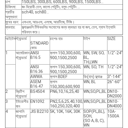
চাপ:
150LBS, 300LBS, 600LBS, 900LBS, 1500LBS...
চিকিৎসা:
জং বিরোধী তেল, কালো পেইন্টিং, হলুদ পেইন্টিং ...
প্রাচীর
sch40, sch80...
অসুস্থতা:
মুখের ধরন:
এফএফ, আরএফ, এলজে, আরটিজে, টিজি।
ব্যবহার:
ফ্ল্যাঞ্জগুলি টিউবগুলির সংযোগের জন্য ব্যবহৃত হয় যা জল, তেল, গ্যাস ইত্যাদি
পরিবহন করে।
আইটেম
স্ট্যান্ডার্ড
চাপের হার
টাইপ
SIZE
STNDARD
কোড
1
আমেরিকান
ANSI
ক্লাস 150,300,600,
WN, SW, SO,
1/2"-24"
B16.5
BL,
স্ট্যান্ডার্ড
900,1500,2500
TH,LWN
ANSI
ক্লাস 150,300,600,
WN, SO, TH
1/2"-24"
B16.36
900,1500,2500
AWWA
ক্লাস BDEF
রিং(হাব) ফ্ল্যাঞ্জ
3"-144"
ASEM
ক্লাস
WN, BL
26"-60"
B16.47
150,300,600,900
2
ব্রিটিশ
BS4504
PN6,10,16,25,40
WN,SO,PL,BL
DN10-
DN2000
স্ট্যান্ডার্ড
3
ইউরোপীয়
EN1092
PN2,5,6,25,40,100,
WN,SO,PL,BL
DN10-
160,250,320,400
DN4000
মান
4
জাপানি
JIS B2210
5K, 10K, 16K, 30K
SOP(PL,BL),
10A-
SOH,
1500A
স্ট্যান্ডার্ড
(SO A, B, C),
WN