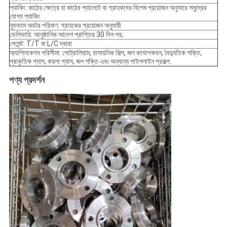
প্যাকিং: কাঠের ক্ষেত্রে বা কাঠের প্যালেটে বা গ্রাহকদের বিশেষ প্রয়োজন অনুসারে সমুদ্রের
যোগ্য প্যাকিং
ন্যূনতম অর্ডার পরিমাণ: গ্রাহকের প্রয়োজন অনুযায়ী
ডেলিভারি: আনুষ্ঠানিক আদেশ প্রাপ্তির 30 দিন পর;
পেমেন্ট: T/T বা L/C দ্বারা
অ্যাপ্লিকেশন পরিসীমা: পেট্রোলিয়াম, রাসায়নিক শিল্প, জল কথোপকথন, বৈদ্যুতিক শক্তি,
প্রাকৃতিক গ্যাস, কয়লা গ্যাস, জল শক্তি এবং অন্যান্য পাইপলাইন প্রকল্প.
পণ্য প্রদর্শন