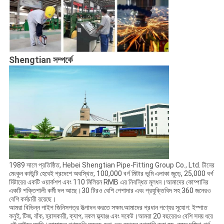
Shengtian সম্পর্কে
1989 সালে প্রতিষ্ঠিত, Hebei Shengtian Pipe-Fitting Group Co., Ltd. চীনের
মেংকুন কাউন্টি হেবেই প্রদেশে অবস্থিত, 100,000 বর্গ মিটার ভূমি এলাকা জুড়ে, 25,000 বর্গ
মিটারের একটি ওয়ার্কশপ এবং 110 মিলিয়ন RMB এর নিবন্ধিত মূলধন।আমাদের কোম্পানির
একটি শক্তিশালী কর্মী দল আছে।30 টিরও বেশি পেশাদার এবং প্রযুক্তিবিদ সহ 360 জনেরও
বেশি কর্মচারী রয়েছে।
আমরা বিভিন্ন পাইপ জিনিসপত্র উত্পাদন করতে সক্ষম.আমাদের প্রধান পণ্যের সুযোগ: ইস্পাত
কনুই, টিজ, বাঁক, হ্রাসকারী, ক্যাপ, নকল ফ্ল্যাঞ্জ এবং সকেট।আমরা 20 বছরেরও বেশি সময় ধরে