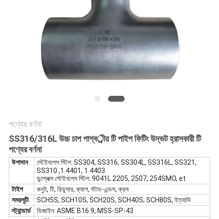
সব
ক্ষেত্রেই
সাইট
ম্যাপ
গোপনীয়তা
পণ্যের বর্ণনা
নীতি
SS316/316L উচ্চ চাপ পাশ্বর্ীয় টি পাইপ ফিটিং উদ্ভট হ্রাসকারী টি
পণ্যের বর্ণনা
উপাদান
স্টেইনলেস স্টিল: SS304, SS316, SS304L, SS316L, SS321,
SS310 ,1.4401, 1.4403
ডুপ্লেক্স স্টেইনলেস স্টিল: 9041L 2205, 2507, 254SMO, et
টাইপ
কনুই, টি, রিডুসার, ক্যাপ, স্টাড-এন্ডস, ক্রস
সময়সূচী
SCH5S, SCH10S, SCH20S, SCH40S, SCH80S, ইত্যাদি
স্ট্যান্ডার্ড
ডিজাইন: ASME B16.9, MSS-SP-43