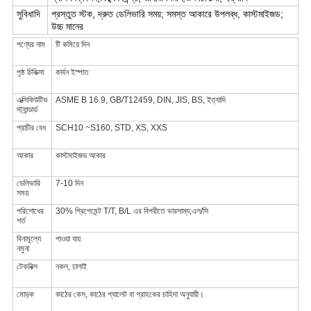
সুবিধাদি
প্রস্তুত স্টক, দ্রুত ডেলিভারি সময়; সমস্ত আকারে উপলব্ধ, কাস্টমাইজড;
উচ্চ মানের
পণ্যের নাম
টি কমিয়ে দিন
পৃষ্ঠ চিকিত্সা
কার্বন ইস্পাত
এক্সিকিউটিভ
ASME B 16.9, GB/T12459, DIN, JIS, BS, ইত্যাদি
স্ট্যান্ডার্ড
প্রাচীর বেধ
SCH10 ~S160, STD, XS, XXS
আকার
কাস্টমাইজড আকার
ডেলিভারি
7-10 দিন
সময়
পরিশোধের
30% প্রিপেমেন্ট T/T, B/L এর বিপরীতে ভারসাম্য;এল/সি
শর্ত
বিনামূল্যে
পাওয়া যায়
নমুনা
টেকনিক্স
নকল, ঢালাই
মোড়ক
কাঠের কেস, কাঠের প্যালেট বা গ্রাহকের চাহিদা অনুযায়ী।