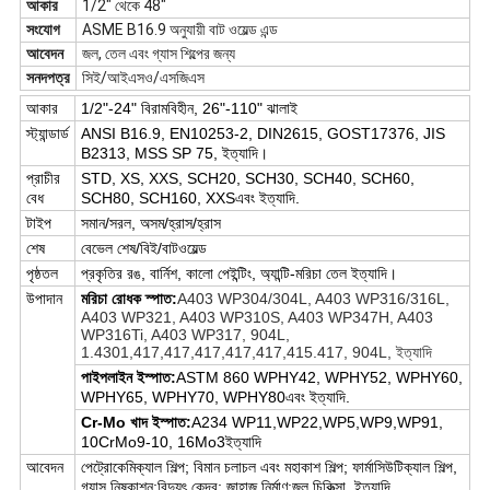
আকার
1/2" থেকে 48"
সংযোগ
ASME B16.9 অনুযায়ী বাট ওয়েল্ড এন্ড
আবেদন
জল, তেল এবং গ্যাস শিল্পের জন্য
সনদপত্র
সিই/আইএসও/এসজিএস
আকার
1/2"-24" বিরামবিহীন, 26"-110" ঝালাই
স্ট্যান্ডার্ড
ANSI B16.9, EN10253-2, DIN2615, GOST17376, JIS
B2313, MSS SP 75, ইত্যাদি।
প্রাচীর
STD, XS, XXS, SCH20, SCH30, SCH40, SCH60,
বেধ
SCH80, SCH160, XXS
এবং ইত্যাদি.
টাইপ
সমান/সরল, অসম/হ্রাস/হ্রাস
শেষ
বেভেল শেষ/বিই/বাটওয়েল্ড
পৃষ্ঠতল
প্রকৃতির রঙ, বার্নিশ, কালো পেইন্টিং, অ্যান্টি-মরিচা তেল ইত্যাদি।
উপাদান
মরিচা রোধক স্পাত:
A403 WP304/304L, A403 WP316/316L,
A403 WP321, A403 WP310S, A403 WP347H, A403
WP316Ti, A403 WP317, 904L,
1.4301,417,417,417,417,417,415.417, 904L, ইত্যাদি
পাইপলাইন ইস্পাত:
ASTM 860 WPHY42, WPHY52, WPHY60,
WPHY65, WPHY70, WPHY80
এবং ইত্যাদি.
Cr-Mo খাদ ইস্পাত:
A234 WP11,WP22,WP5,WP9,WP91,
10CrMo9-10, 16Mo3
ইত্যাদি
আবেদন
পেট্রোকেমিক্যাল শিল্প; বিমান চলাচল এবং মহাকাশ শিল্প; ফার্মাসিউটিক্যাল শিল্প,
গ্যাস নিষ্কাশন;বিদ্যুৎ কেন্দ্র; জাহাজ নির্মাণ;জল চিকিত্সা, ইত্যাদি