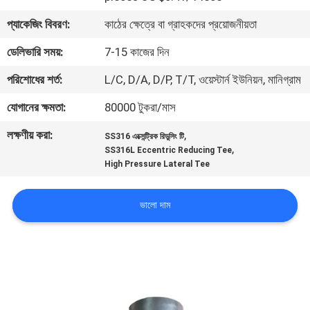
প্যাকেজিং বিবরণ:
কাঠের ক্ষেত্রে বা গ্রাহকদের প্রয়োজনীয়তা
কারখানা
ডেলিভারি সময়:
7-15 কাজের দিন
ভ্রমণ
পরিশোধের শর্ত:
L/C, D/A, D/P, T/T, ওয়েস্টার্ন ইউনিয়ন, মানিগ্রাম
মান
যোগানের ক্ষমতা:
80000 টুকরা/মাস
নিয়ন্ত্রণ
লক্ষণীয় করা:
,
SS316 এক্সেন্ট্রিক রিডুসিং টি
,
SS316L Eccentric Reducing Tee
High Pressure Lateral Tee
আমাদের
সাথে
ভালো দাম
যোগাযোগ
করুন
খবর