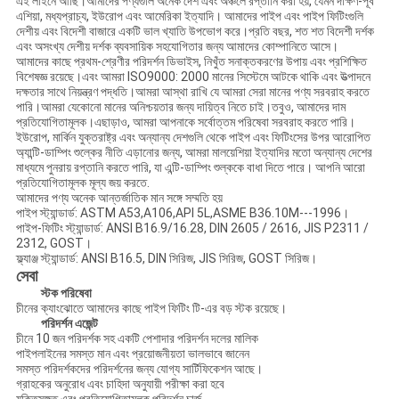
এই লাইনে আছি।আমাদের পণ্যগুলি অনেক দেশ এবং অঞ্চলে রপ্তানি করা হয়, যেমন দক্ষিণ-পূর্ব
এশিয়া, মধ্যপ্রাচ্য, ইউরোপ এবং আমেরিকা ইত্যাদি। আমাদের পাইপ এবং পাইপ ফিটিংগুলি
দেশীয় এবং বিদেশী বাজারে একটি ভাল খ্যাতি উপভোগ করে।প্রতি বছর, শত শত বিদেশী দর্শক
এবং অসংখ্য দেশীয় দর্শক ব্যবসায়িক সহযোগিতার জন্য আমাদের কোম্পানিতে আসে।
আমাদের কাছে প্রথম-শ্রেণীর পরিদর্শন ডিভাইস, নিখুঁত সনাক্তকরণের উপায় এবং প্রশিক্ষিত
বিশেষজ্ঞ রয়েছে।এবং আমরা ISO9000: 2000 মানের সিস্টেমে আটকে থাকি এবং উত্পাদনে
দক্ষতার সাথে নিয়ন্ত্রণ পদ্ধতি।আমরা আস্থা রাখি যে আমরা সেরা মানের পণ্য সরবরাহ করতে
পারি।আমরা যেকোনো মানের অনিশ্চয়তার জন্য দায়িত্ব নিতে চাই।তবুও, আমাদের দাম
প্রতিযোগিতামূলক।এছাড়াও, আমরা আপনাকে সর্বোত্তম পরিষেবা সরবরাহ করতে পারি।
ইউরোপ, মার্কিন যুক্তরাষ্ট্র এবং অন্যান্য দেশগুলি থেকে পাইপ এবং ফিটিংসের উপর আরোপিত
অ্যান্টি-ডাম্পিং শুল্কের নীতি এড়ানোর জন্য, আমরা মালয়েশিয়া ইত্যাদির মতো অন্যান্য দেশের
মাধ্যমে পুনরায় রপ্তানি করতে পারি, যা এন্টি-ডাম্পিং শুল্ককে বাধা দিতে পারে। আপনি আরো
প্রতিযোগিতামূলক মূল্য জয় করতে.
আমাদের পণ্য অনেক আন্তর্জাতিক মান সঙ্গে সম্মতি হয়
পাইপ স্ট্যান্ডার্ড: ASTM A53,A106,API 5L,ASME B36.10M---1996।
পাইপ-ফিটিং স্ট্যান্ডার্ড: ANSI B16.9/16.28, DIN 2605 / 2616, JIS P2311 /
2312, GOST।
ফ্ল্যাঞ্জ স্ট্যান্ডার্ড: ANSI B16.5, DIN সিরিজ, JIS সিরিজ, GOST সিরিজ।
সেবা
স্টক পরিষেবা
চীনের ক্যাংঝোতে আমাদের কাছে পাইপ ফিটিং টি-এর বড় স্টক রয়েছে।
পরিদর্শন এজেন্ট
চীনে 10 জন পরিদর্শক সহ একটি পেশাদার পরিদর্শন দলের মালিক
পাইপলাইনের সমস্ত মান এবং প্রয়োজনীয়তা ভালভাবে জানেন
সমস্ত পরিদর্শকদের পরিদর্শনের জন্য যোগ্য সার্টিফিকেশন আছে।
গ্রাহকের অনুরোধ এবং চাহিদা অনুযায়ী পরীক্ষা করা হবে