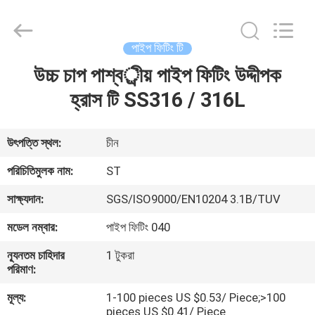
Fittings
Group
Co.,
Ltd..
All
পাইপ ফিটিং টি
Rights
Reserved.
Developed
উচ্চ চাপ পাশ্বর্ীয় পাইপ ফিটিং উদ্দীপক
বাড়ি
by
ECER
হ্রাস টি SS316 / 316L
পণ্য
উৎপত্তি স্থল:
চীন
ভিডিও
পরিচিতিমুলক নাম:
ST
সাক্ষ্যদান:
SGS/ISO9000/EN10204 3.1B/TUV
VR
মডেল নম্বার:
পাইপ ফিটিং 040
প্রদর্শন
ন্যূনতম চাহিদার
1 টুকরা
পরিমাণ:
আমাদের
মূল্য:
1-100 pieces US $0.53/ Piece;>100
সম্পর্কে
pieces US $0.41/ Piece