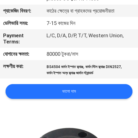
প্যাকেজিং বিবরণ:
কাঠের ক্ষেত্রে বা গ্রাহকদের প্রয়োজনীয়তা
কারখানা
ডেলিভারি সময়:
7-15 কাজের দিন
ভ্রমণ
Payment
L/C, D/A, D/P, T/T, Western Union,
Terms:
মান
যোগানের ক্ষমতা:
80000 টুকরা/মাস
নিয়ন্ত্রণ
লক্ষণীয় করা:
,
,
BS4504 কার্বন ইস্পাত ফ্ল্যাঞ্জ
কার্বন স্টিল ফ্ল্যাঞ্জ DIN2527
কার্বন ইস্পাত অন্ধ ফ্ল্যাঞ্জ জার্মান স্ট্যান্ডার্ড
আমাদের
সাথে
ভালো দাম
যোগাযোগ
করুন
খবর