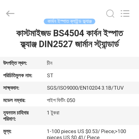
Fittings
Group
Co.,
Ltd..
All
কার্বন ইস্পাত ব্লাইন্ড ফ্ল্যাঞ্জ
Rights
Reserved.
কাস্টমাইজড BS4504 কার্বন ইস্পাত
বাড়ি
Developed
by
ECER
ফ্ল্যাঞ্জ DIN2527 জার্মান স্ট্যান্ডার্ড
পণ্য
উৎপত্তি স্থল:
চীন
ভিডিও
পরিচিতিমুলক নাম:
ST
সাক্ষ্যদান:
SGS/ISO9000/EN10204 3.1B/TUV
VR
মডেল নম্বার:
পাইপ ফিটিং 050
প্রদর্শন
ন্যূনতম চাহিদার
1 টুকরা
পরিমাণ:
আমাদের
মূল্য:
1-100 pieces US $0.53/ Piece;>100
সম্পর্কে
pieces US $0.41/ Piece