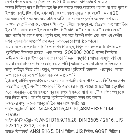
বেশি পেশাদার এবং প্রযুক্তিবিদ সহ 360 জনেরও বেশি কর্মচারী রয়েছে।
আমরা বিভিন্ন পাইপ জিনিসপত্র উত্পাদন করতে সক্ষম.আমাদের প্রধান পণ্যের সুযোগ:
ইস্পাত কনুই, টিজ, বাঁক, হ্রাসকারী, ক্যাপ, নকল ফ্ল্যাঞ্জ এবং সকেট।আমরা 20
বছরেরও বেশি সময় ধরে এই লাইনে আছি।আমাদের পণ্যগুলি অনেক দেশ এবং
অঞ্চলে রপ্তানি করা হয়, যেমন দক্ষিণ-পূর্ব এশিয়া, মধ্যপ্রাচ্য, ইউরোপ এবং আমেরিকা
ইত্যাদি। আমাদের পাইপ এবং পাইপ ফিটিংগুলি দেশীয় এবং বিদেশী বাজারে একটি
ভাল খ্যাতি উপভোগ করে।প্রতি বছর, শত শত বিদেশী দর্শক এবং অসংখ্য দেশীয়
দর্শক ব্যবসায়িক সহযোগিতার জন্য আমাদের কোম্পানিতে আসে।
আমাদের কাছে প্রথম-শ্রেণীর পরিদর্শন ডিভাইস, নিখুঁত সনাক্তকরণের উপায় এবং
প্রশিক্ষিত বিশেষজ্ঞ রয়েছে।এবং আমরা ISO9000: 2000 মানের সিস্টেমে
আটকে থাকি এবং উত্পাদনে দক্ষতার সাথে নিয়ন্ত্রণ পদ্ধতি।আমরা আস্থা রাখি যে
আমরা সেরা মানের পণ্য সরবরাহ করতে পারি।আমরা যেকোনো মানের অনিশ্চয়তার
জন্য দায়িত্ব নিতে চাই।তবুও, আমাদের দাম প্রতিযোগিতামূলক।এছাড়াও, আমরা
আপনাকে সর্বোত্তম পরিষেবা সরবরাহ করতে পারি।
ইউরোপ, মার্কিন যুক্তরাষ্ট্র এবং অন্যান্য দেশগুলি থেকে পাইপ এবং ফিটিংসের উপর
আরোপিত অ্যান্টি-ডাম্পিং শুল্কের নীতি এড়ানোর জন্য, আমরা মালয়েশিয়া ইত্যাদির
মতো অন্যান্য দেশের মাধ্যমে পুনরায় রপ্তানি করতে পারি, যা এন্টি-ডাম্পিং শুল্ককে
বাধা দিতে পারে। আপনি আরো প্রতিযোগিতামূলক মূল্য জয় করতে.
আমাদের পণ্য অনেক আন্তর্জাতিক মান সঙ্গে সম্মতি হয়
পাইপ স্ট্যান্ডার্ড: ASTM A53,A106,API 5L,ASME B36.10M--
-1996।
পাইপ-ফিটিং স্ট্যান্ডার্ড: ANSI B16.9/16.28, DIN 2605 / 2616, JIS
P2311 / 2312, GOST।
ফ্ল্যাঞ্জ স্ট্যান্ডার্ড: ANSI B16.5, DIN সিরিজ, JIS সিরিজ, GOST সিরিজ।