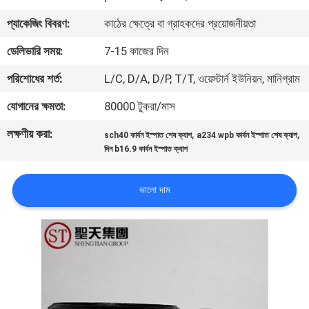
প্যাকেজিং বিবরণ:
কাঠের ক্ষেত্রে বা গ্রাহকদের প্রয়োজনীয়তা
কারখানা
ডেলিভারি সময়:
7-15 কাজের দিন
ভ্রমণ
পরিশোধের শর্ত:
L/C, D/A, D/P, T/T, ওয়েস্টার্ন ইউনিয়ন, মানিগ্রাম
মান
যোগানের ক্ষমতা:
80000 টুকরা/মাস
নিয়ন্ত্রণ
লক্ষণীয় করা:
,
,
sch40 কার্বন ইস্পাত শেষ ক্যাপ
a234 wpb কার্বন ইস্পাত শেষ ক্যাপ
দিন b16.9 কার্বন ইস্পাত ক্যাপ
আমাদের
ভালো দাম
সাথে
যোগাযোগ
করুন
খবর