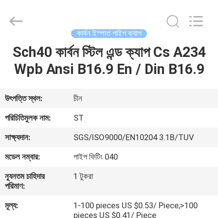
Fittings
Group
Co.,
Ltd..
All
কার্বন ইস্পাত পাইপ ক্যাপ
Rights
Reserved.
Sch40 কার্বন স্টিল এন্ড ক্যাপ Cs A234
বাড়ি
Developed
by
ECER
Wpb Ansi B16.9 En / Din B16.9
পণ্য
উৎপত্তি স্থল:
চীন
ভিডিও
পরিচিতিমুলক নাম:
ST
সাক্ষ্যদান:
SGS/ISO9000/EN10204 3.1B/TUV
VR
মডেল নম্বার:
পাইপ ফিটিং 040
প্রদর্শন
ন্যূনতম চাহিদার
1 টুকরা
পরিমাণ:
আমাদের
মূল্য:
1-100 pieces US $0.53/ Piece;>100
সম্পর্কে
pieces US $0.41/ Piece