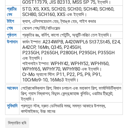
GOST17379, JIS B2313, MSS SP 75, ইত্যাদি।
প্রাচীর
STD, XS, XXS, SCH20, SCH30, SCH40, SCH60,
বেধ
SCH80, SCH160, XXS এবং ইত্যাদি।
টাইপ
ক্যাপ, এলিপসয়েডাল হেড, ট্যাঙ্ক হেড, পাইপ কভার
শেষ
বেভেল শেষ/বিই/বাটওয়েল্ড
পৃষ্ঠতল
প্রকৃতির রঙ, বার্নিশ, কালো পেইন্টিং, অ্যান্টি-মরিচা তেল ইত্যাদি।
উপাদান
কার্বন ইস্পাত: A234WPB, A420WPL6 St37,St45, E24,
A42CP, 16Mn, Q345, P245GH,
P235GH, P265GH, P280GH, P295GH, P355GH
এবং ইত্যাদি।
পাইপলাইন ইস্পাত: WPHY42, WPHY52, WPHY60,
WPHY65, WPHY70, WPHY80 এবং ইত্যাদি।
Cr-Mo অ্যালো স্টিল: P11, P22, P5, P9, P91,
10CrMo9-10, 16Mo3 ইত্যাদি।
আবেদন
পেট্রোকেমিক্যাল শিল্প; বিমান চলাচল এবং মহাকাশ শিল্প; ফার্মাসিউটিক্যাল
শিল্প; গ্যাস নিষ্কাশন; বিদ্যুৎ কেন্দ্র;জাহাজ বুলিডিং; ওয়াটার ট্রিমেন্ট,
ইত্যাদি।
সুবিধাদি
প্রস্তুত স্টক, দ্রুত ডেলিভারি সময়; সমস্ত আকারে উপলব্ধ,
কাস্টমাইজড; উচ্চ মানের
বিস্তারিত ছবি