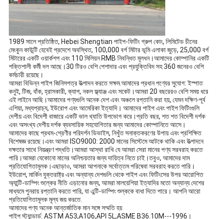
1989 সালে প্রতিষ্ঠিত, Hebei Shengtian
পাইপ-ফিটিং গ্রুপ কোং, লিমিটেড চীনের
মেংকুন কাউন্টি হেবেই প্রদেশে অবস্থিত, 100,000 বর্গ মিটার ভূমি এলাকা জুড়ে, 25,000 বর্গ
মিটারের একটি ওয়ার্কশপ এবং 110 মিলিয়ন RMB নিবন্ধিত মূলধন।আমাদের কোম্পানির একটি
শক্তিশালী কর্মী দল আছে।30 টিরও বেশি পেশাদার এবং প্রযুক্তিবিদ সহ 360 জনেরও বেশি
কর্মচারী রয়েছে।
আমরা বিভিন্ন পাইপ জিনিসপত্র উত্পাদন করতে সক্ষম.আমাদের প্রধান পণ্যের সুযোগ: ইস্পাত
কনুই, টিজ, বাঁক, হ্রাসকারী, ক্যাপ, নকল ফ্ল্যাঞ্জ এবং সকেট।আমরা 20 বছরেরও বেশি সময় ধরে
এই লাইনে আছি।আমাদের পণ্যগুলি অনেক দেশ এবং অঞ্চলে রপ্তানি করা হয়, যেমন দক্ষিণ-পূর্ব
এশিয়া, মধ্যপ্রাচ্য, ইউরোপ এবং আমেরিকা ইত্যাদি। আমাদের পাইপ এবং পাইপ ফিটিংগুলি
দেশীয় এবং বিদেশী বাজারে একটি ভাল খ্যাতি উপভোগ করে।প্রতি বছর, শত শত বিদেশী দর্শক
এবং অসংখ্য দেশীয় দর্শক ব্যবসায়িক সহযোগিতার জন্য আমাদের কোম্পানিতে আসে।
আমাদের কাছে প্রথম-শ্রেণীর পরিদর্শন ডিভাইস, নিখুঁত সনাক্তকরণের উপায় এবং প্রশিক্ষিত
বিশেষজ্ঞ রয়েছে।এবং আমরা ISO9000: 2000 মানের সিস্টেমে আটকে থাকি এবং উত্পাদনে
দক্ষতার সাথে নিয়ন্ত্রণ পদ্ধতি।আমরা আস্থা রাখি যে আমরা সেরা মানের পণ্য সরবরাহ করতে
পারি।আমরা যেকোনো মানের অনিশ্চয়তার জন্য দায়িত্ব নিতে চাই।তবুও, আমাদের দাম
প্রতিযোগিতামূলক।এছাড়াও, আমরা আপনাকে সর্বোত্তম পরিষেবা সরবরাহ করতে পারি।
ইউরোপ, মার্কিন যুক্তরাষ্ট্র এবং অন্যান্য দেশগুলি থেকে পাইপ এবং ফিটিংসের উপর আরোপিত
অ্যান্টি-ডাম্পিং শুল্কের নীতি এড়ানোর জন্য, আমরা মালয়েশিয়া ইত্যাদির মতো অন্যান্য দেশের
মাধ্যমে পুনরায় রপ্তানি করতে পারি, যা এন্টি-ডাম্পিং শুল্ককে বাধা দিতে পারে। আপনি আরো
প্রতিযোগিতামূলক মূল্য জয় করতে.
আমাদের পণ্য অনেক আন্তর্জাতিক মান সঙ্গে সম্মতি হয়
পাইপ স্ট্যান্ডার্ড: ASTM A53,A106,API 5L,ASME B36.10M---1996।